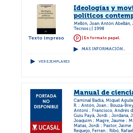
Ideologías y mov
políticos contem
Mellón, Joan Antón Abellán,
Tecnos
1998
|
Texto impreso
| En formato papel.
MÁS INFORMACIÓN...
VER EJEMPLARES
Manual de ciencia
Caminal Badia, Miquel Aguil
R. ; Antón, Joan ; Bouza-Brey
Antoni ; Francisco, Andrés d
Guiu Payà, Jordi ; Jordana, J
Joaquim ; Magre, Jaume ; Ma
Matas, Jordi ; Pastor, Jaime
Requejo, Ferran ; Ribó, Rafael