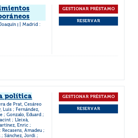
imientos
poráneos
 Joaquín
Madrid :
|
 política
era de Prat, Cesáreo
, Luis ; Fernández,
e ; Gonzalo, Eduard ;
acint ; Lleixà,
rtínez, Enric ;
 ; Recasens, Amadeu ;
 ; Sánchez, Jordi ;