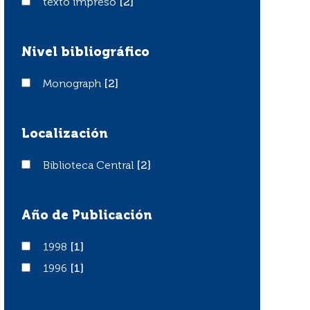
texto impreso
texto impreso
[2]
Nivel bibliográfico
Monograph
Monograph
[2]
Localización
Biblioteca Central
Biblioteca Central
[2]
Año de Publicación
1998
1998
[1]
1996
1996
[1]