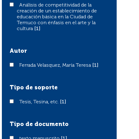
Análisis de competitividad de la creación de un estable
Análisis de competitividad de la
creación de un establecimiento de
educación básica en la Ciudad de
Temuco con énfasis en el arte y la
cultura
[1]
Autor
Ferrada Velasquez, María Teresa
Ferrada Velasquez, María Teresa
[1]
Tipo de soporte
Tesis, Tesina, etc.
Tesis, Tesina, etc.
[1]
Tipo de documento
texto manuscrito
texto manuscrito
[1]