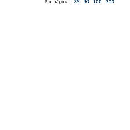
Por página :
25
50
100
200