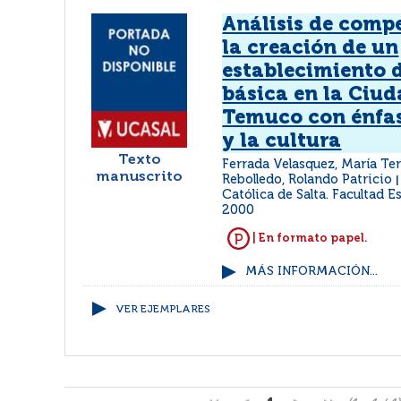
Análisis de compe
la creación de un
establecimiento 
básica en la Ciud
Temuco con énfasi
y la cultura
Texto
Ferrada Velasquez, María Te
manuscrito
Rebolledo, Rolando Patricio
Católica de Salta. Facultad 
2000
| En formato papel.
MÁS INFORMACIÓN...
VER EJEMPLARES