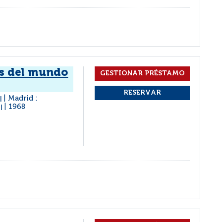
os del mundo
é
Madrid :
|
1968
|