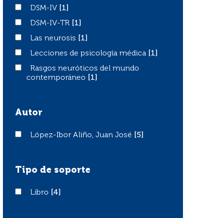
DSM-IV
DSM-IV
[1]
DSM-IV-TR
DSM-IV-TR
[1]
Las neurosis
Las neurosis
[1]
Lecciones de psicología médica
Lecciones de psicología médica
[1]
Rasgos neuróticos del mundo contemporáneo
Rasgos neuróticos del mundo
contemporáneo
[1]
Autor
López-Ibor Aliño, Juan José
López-Ibor Aliño, Juan José
[5]
Tipo de soporte
Libro
Libro
[4]