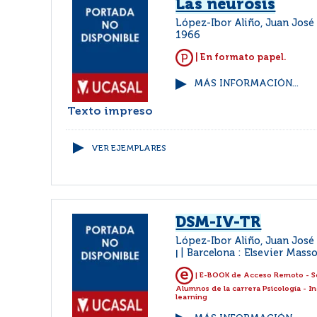
Las neurosis
López-Ibor Aliño, Juan Jos
1966
| En formato papel.
MÁS INFORMACIÓN...
Texto impreso
VER EJEMPLARES
DSM-IV-TR
López-Ibor Aliño, Juan José
Barcelona : Elsevier Mass
|
| E-BOOK de Acceso Remoto - S
Alumnos de la carrera Psicología - I
learning