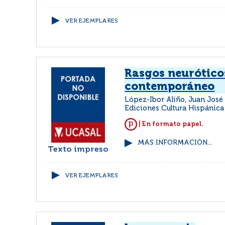
VER EJEMPLARES
Rasgos neurótic
contemporáneo
López-Ibor Aliño, Juan Jos
Ediciones Cultura Hispánica
| En formato papel.
MÁS INFORMACIÓN...
Texto impreso
VER EJEMPLARES