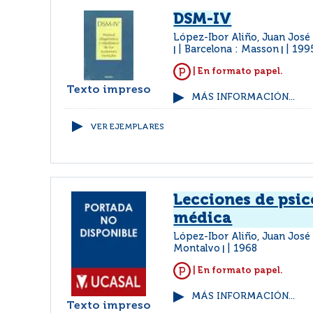
DSM-IV
López-Ibor Aliño, Juan José
Barcelona : Masson
199
|
|
| En formato papel.
Texto impreso
MÁS INFORMACIÓN...
VER EJEMPLARES
Lecciones de psic
médica
López-Ibor Aliño, Juan Jos
Montalvo
1968
|
| En formato papel.
MÁS INFORMACIÓN...
Texto impreso