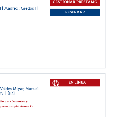
é
Madrid : Gredos
|
|
EN LÍNEA
 Valdés Miyar, Manuel
on
[s.f.]
|
ólo para Docentes y
ngreso por plataforma E-