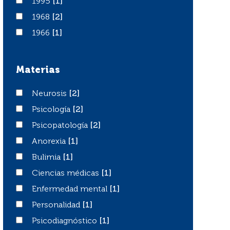
1995
1995
[1]
1968
1968
[2]
1966
1966
[1]
Materias
Neurosis
Neurosis
[2]
Psicología
Psicología
[2]
Psicopatología
Psicopatología
[2]
Anorexia
Anorexia
[1]
Bulimia
Bulimia
[1]
Ciencias médicas
Ciencias médicas
[1]
Enfermedad mental
Enfermedad mental
[1]
Personalidad
Personalidad
[1]
Psicodiagnóstico
Psicodiagnóstico
[1]