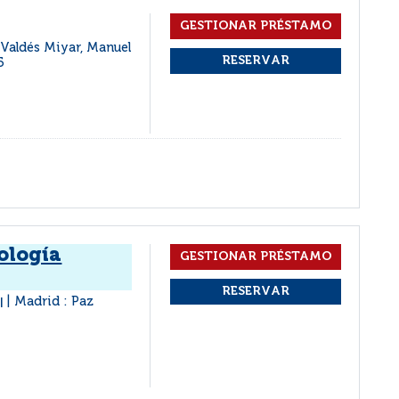
 Valdés Miyar, Manuel
5
ología
é
Madrid : Paz
|