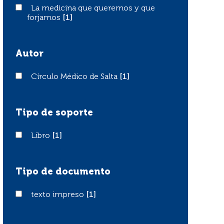
La medicina que queremos y que forjamos
La medicina que queremos y que
forjamos
[1]
Autor
Círculo Médico de Salta
Círculo Médico de Salta
[1]
Tipo de soporte
Libro
Libro
[1]
Tipo de documento
texto impreso
texto impreso
[1]