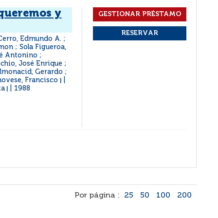
 queremos y
 Cerro, Edmundo A. ;
mon ; Sola Figueroa,
sé Antonino ;
chio, José Enrique ;
Almonacid, Gerardo ;
novese, Francisco
|
ta
1988
|
Por página :
25
50
100
200