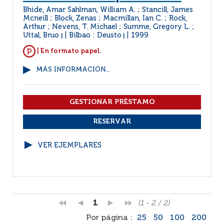
Bhide, Amar Sahlman, William A. ; Stancill, James
Mcneill ; Block, Zenas ; Macmillan, Ian C. ; Rock,
Arthur ; Nevens, T. Michael ; Summe, Gregory L. ;
Uttal, Bruo
Bilbao : Deusto
1999
|
|
| En formato papel.
MÁS INFORMACIÓN...
VER EJEMPLARES
1
(1 - 2 / 2)
Por página :
25
50
100
200