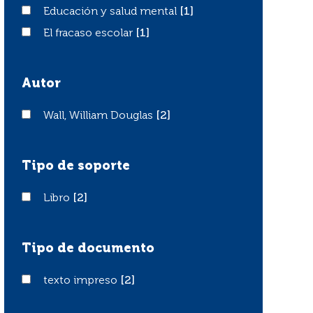
Educación y salud mental
Educación y salud mental
[1]
El fracaso escolar
El fracaso escolar
[1]
Autor
Wall, William Douglas
Wall, William Douglas
[2]
Tipo de soporte
Libro
Libro
[2]
Tipo de documento
texto impreso
texto impreso
[2]