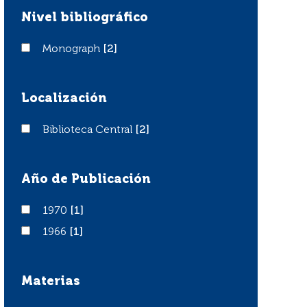
Nivel bibliográfico
Monograph
Monograph
[2]
Localización
Biblioteca Central
Biblioteca Central
[2]
Año de Publicación
1970
1970
[1]
1966
1966
[1]
Materias