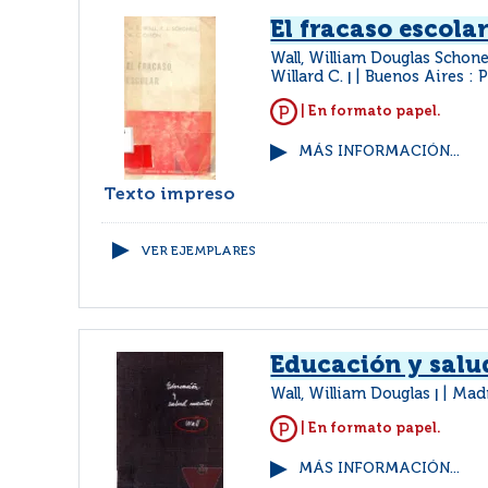
El fracaso escola
Wall, William Douglas Schonel
Willard C.
Buenos Aires : 
|
| En formato papel.
MÁS INFORMACIÓN...
Texto impreso
VER EJEMPLARES
Educación y salu
Wall, William Douglas
Madr
|
| En formato papel.
MÁS INFORMACIÓN...