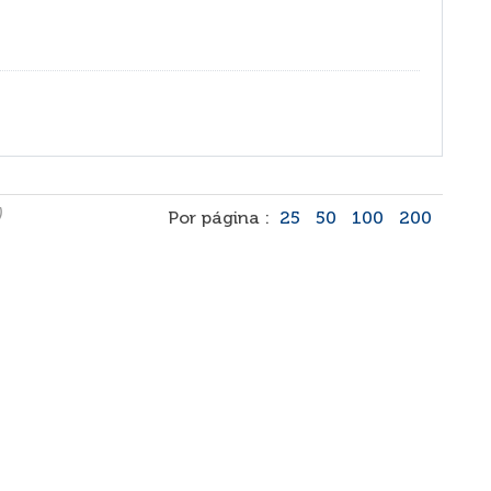
)
Por página :
25
50
100
200