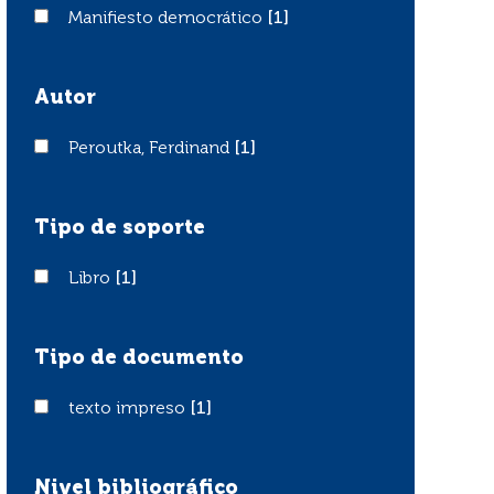
Manifiesto democrático
Manifiesto democrático
[1]
Autor
Peroutka, Ferdinand
Peroutka, Ferdinand
[1]
Tipo de soporte
Libro
Libro
[1]
Tipo de documento
texto impreso
texto impreso
[1]
Nivel bibliográfico