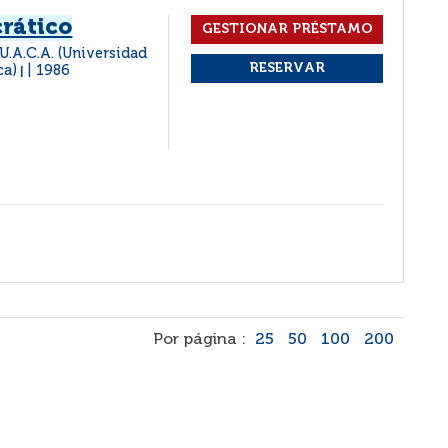
rático
 : U.A.C.A. (Universidad
ca)
1986
|
Por página :
25
50
100
200