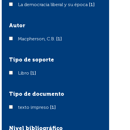
La democracia liberal y su época
La democracia liberal y su época
[1]
Autor
Macpherson, C.B.
Macpherson, C.B.
[1]
Tipo de soporte
Libro
Libro
[1]
Tipo de documento
texto impreso
texto impreso
[1]
Nivel bibliográfico