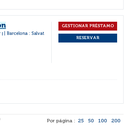
on
r
Barcelona : Salvat
|
)
Por página :
25
50
100
200