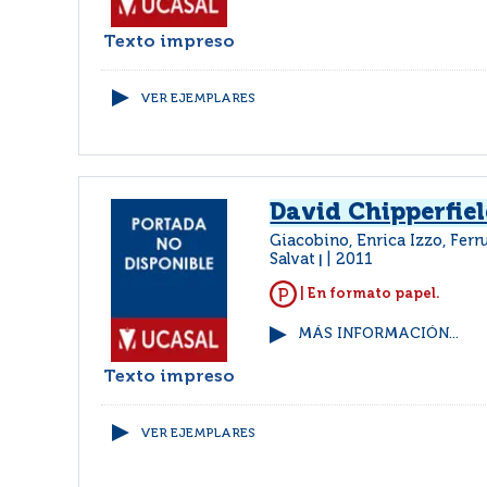
Texto impreso
VER EJEMPLARES
David Chipperfie
Giacobino, Enrica Izzo, Fer
Salvat
2011
|
| En formato papel.
MÁS INFORMACIÓN...
Texto impreso
VER EJEMPLARES