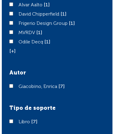
Alvar Aalto
Alvar Aalto
[1]
David Chipperfield
David Chipperfield
[1]
Frigerio Design Group
Frigerio Design Group
[1]
MVRDV
MVRDV
[1]
Odile Decq
Odile Decq
[1]
[+]
Autor
Giacobino, Enrica
Giacobino, Enrica
[7]
Tipo de soporte
Libro
Libro
[7]