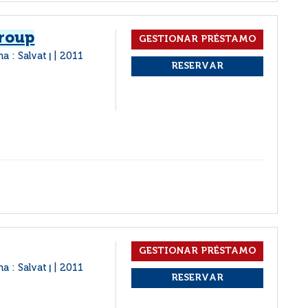
Group
na : Salvat
2011
|
na : Salvat
2011
|