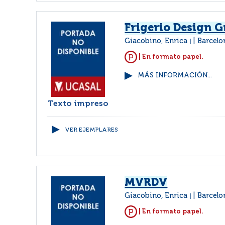
Frigerio Design 
Giacobino, Enrica
Barcelo
|
| En formato papel.
MÁS INFORMACIÓN...
Texto impreso
VER EJEMPLARES
MVRDV
Giacobino, Enrica
Barcelo
|
| En formato papel.