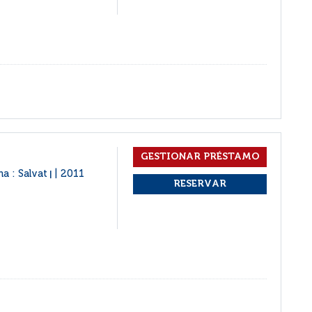
na : Salvat
2011
|