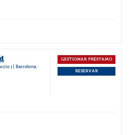
ld
ruccio
Barcelona :
|