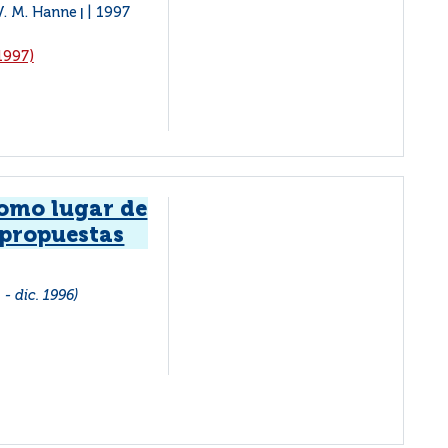
 V. M. Hanne
1997
|
1997)
omo lugar de
s propuestas
 - dic. 1996)