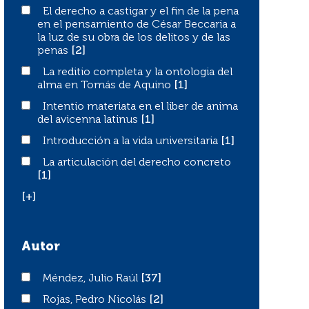
El derecho a castigar y el fin de la pena en el pensamient
El derecho a castigar y el fin de la pena
en el pensamiento de César Beccaria a
la luz de su obra de los delitos y de las
penas
[2]
La reditio completa y la ontologia del alma en Tomás d
La reditio completa y la ontologia del
alma en Tomás de Aquino
[1]
Intentio materiata en el liber de anima del avicenna lati
Intentio materiata en el liber de anima
del avicenna latinus
[1]
Introducción a la vida universitaria
Introducción a la vida universitaria
[1]
La articulación del derecho concreto
La articulación del derecho concreto
[1]
[+]
Autor
Méndez, Julio Raúl
Méndez, Julio Raúl
[37]
Rojas, Pedro Nicolás
Rojas, Pedro Nicolás
[2]