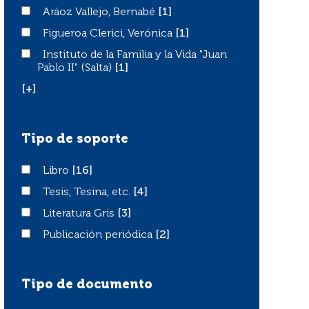
Aráoz Vallejo, Bernabé
Aráoz Vallejo, Bernabé
[1]
Figueroa Clerici, Verónica
Figueroa Clerici, Verónica
[1]
Instituto de la Familia y la Vida "Juan Pablo II" (Salta)
Instituto de la Familia y la Vida "Juan
Pablo II" (Salta)
[1]
[+]
Tipo de soporte
Libro
Libro
[16]
Tesis, Tesina, etc.
Tesis, Tesina, etc.
[4]
Literatura Gris
Literatura Gris
[3]
Publicación periódica
Publicación periódica
[2]
Tipo de documento