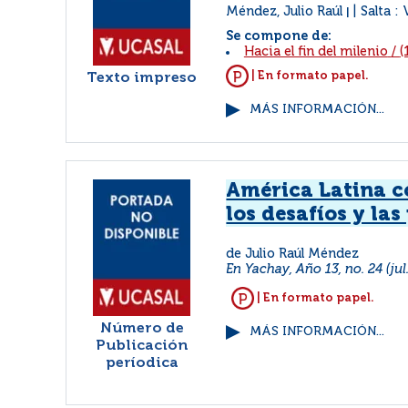
Méndez, Julio Raúl
Salta :
|
Se compone de:
Hacia el fin del milenio
/
(
| En formato papel.
Texto impreso
MÁS INFORMACIÓN...
América Latina c
los desafíos y la
de Julio Raúl Méndez
En Yachay, Año 13, no. 24 (jul.
| En formato papel.
Número de
MÁS INFORMACIÓN...
Publicación
períodica