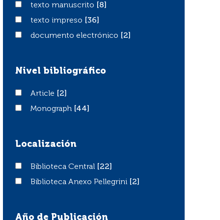
texto manuscrito
texto manuscrito
[8]
texto impreso
texto impreso
[36]
documento electrónico
documento electrónico
[2]
Nivel bibliográfico
Article
Article
[2]
Monograph
Monograph
[44]
Localización
Biblioteca Central
Biblioteca Central
[22]
Biblioteca Anexo Pellegrini
Biblioteca Anexo Pellegrini
[2]
Año de Publicación