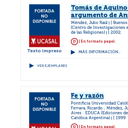
Tomás de Aquino 
argumento de An
Méndez, Julio Raúl
Buenos 
|
(Centro de Investigaciones e
de las Religiones)
2002
|
| En formato papel.
Texto impreso
MÁS INFORMACIÓN...
VER EJEMPLARES
Fe y razón
Pontificia Universidad Cató
Ferrara, Ricardo ; Méndez, J
Aires : EDUCA (Ediciones de
Católica Argentina)
1999
|
| En formato papel.