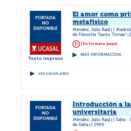
El amor como pri
metafísico
Méndez, Julio Raúl
Madrid 
|
de Filosofía "Santo Tomás"
|
| En formato papel.
MÁS INFORMACIÓN...
Texto impreso
VER EJEMPLARES
Introducción a la
universitaria
Méndez, Julio Raúl
Salta :
|
de Salta
1995
|