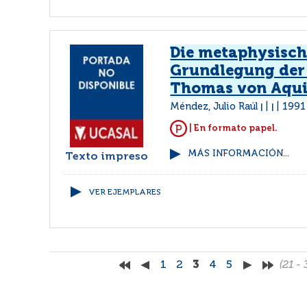
Die metaphysisch
Grundlegung der 
Thomas von Aqu
Méndez, Julio Raúl
1991
|
|
| En formato papel.
MÁS INFORMACIÓN...
Texto impreso
VER EJEMPLARES
1
2
3
4
5
(21 - 