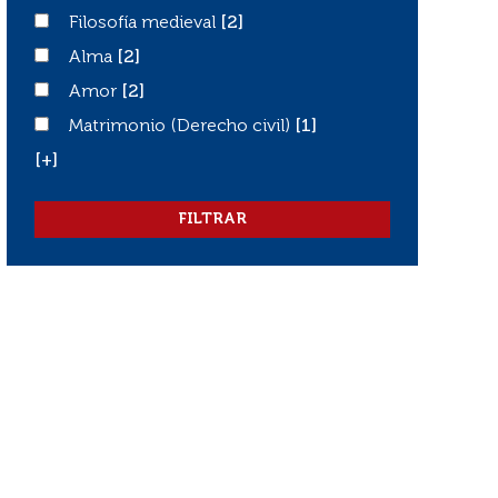
Filosofía medieval
Filosofía medieval
[2]
Alma
Alma
[2]
Amor
Amor
[2]
Matrimonio (Derecho civil)
Matrimonio (Derecho civil)
[1]
[+]