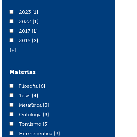
2023
2023
[1]
2022
2022
[1]
2017
2017
[1]
2015
2015
[2]
[+]
Materias
Filosofía
Filosofía
[6]
Tesis
Tesis
[4]
Metafísica
Metafísica
[3]
Ontología
Ontología
[3]
Tomismo
Tomismo
[3]
Hermenéutica
Hermenéutica
[2]