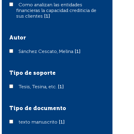
Como analizan las entidades financieras la capacidad cre
Como analizan las entidades
financieras la capacidad crediticia de
sus clientes
[1]
Autor
Sánchez Cescato, Melina
Sánchez Cescato, Melina
[1]
Tipo de soporte
Tesis, Tesina, etc.
Tesis, Tesina, etc.
[1]
Tipo de documento
texto manuscrito
texto manuscrito
[1]