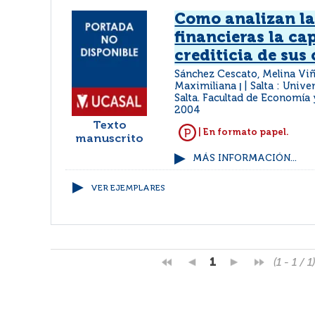
Como analizan la
financieras la c
crediticia de sus 
Sánchez Cescato, Melina Viñ
Maximiliana
Salta : Unive
|
Salta. Facultad de Economía
2004
Texto
| En formato papel.
manuscrito
MÁS INFORMACIÓN...
VER EJEMPLARES
1
(1 - 1 / 1)