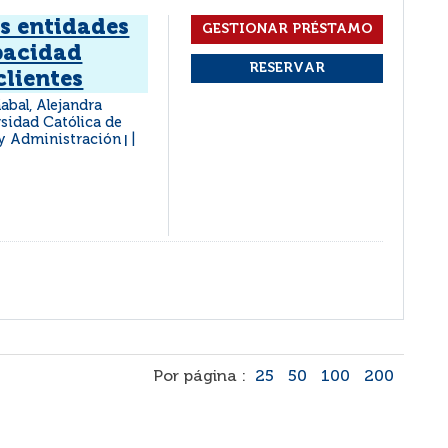
s entidades
apacidad
clientes
abal, Alejandra
rsidad Católica de
 y Administración
|
Por página :
25
50
100
200