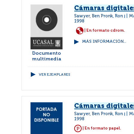
Cámaras digitale
Sawyer, Ben Pronk, Ron
Ma
|
1998
| En formato cdrom.
MÁS INFORMACIÓN...
Documento
multimedia
VER EJEMPLARES
Cámaras digitale
Sawyer, Ben Pronk, Ron
Ma
|
1998
| En formato papel.