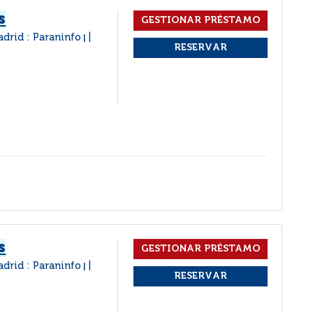
s
drid : Paraninfo
|
s
drid : Paraninfo
|