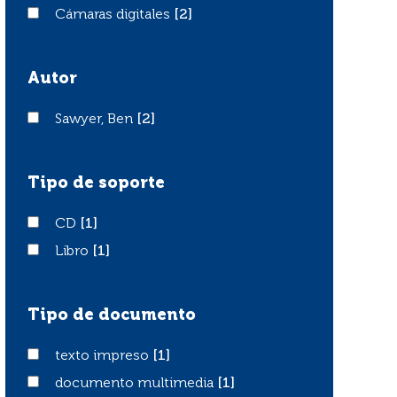
Cámaras digitales
Cámaras digitales
[2]
Autor
Sawyer, Ben
Sawyer, Ben
[2]
Tipo de soporte
CD
CD
[1]
Libro
Libro
[1]
Tipo de documento
texto impreso
texto impreso
[1]
documento multimedia
documento multimedia
[1]