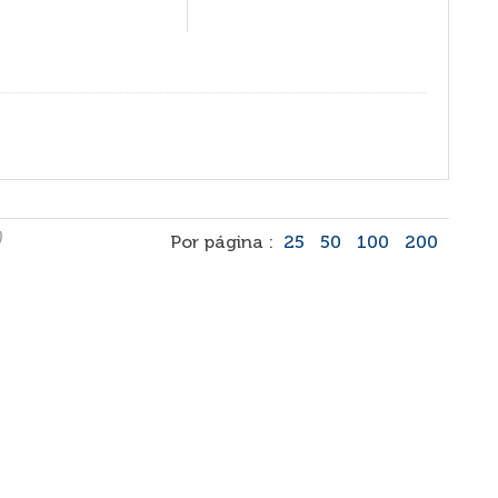
)
Por página :
25
50
100
200