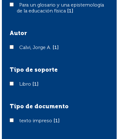
Para un glosario y una epistemología de la educación fís
Para un glosario y una epistemología
de la educación física
[1]
Autor
Calvi, Jorge A.
Calvi, Jorge A.
[1]
Tipo de soporte
Libro
Libro
[1]
Tipo de documento
texto impreso
texto impreso
[1]