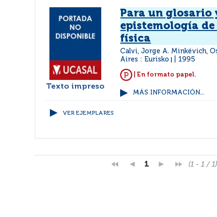
Para un glosario
epistemología de
física
Calvi, Jorge A. Minkévich, O
Aires : Eurisko
1995
|
| En formato papel.
Texto impreso
MÁS INFORMACIÓN...
VER EJEMPLARES
1
(1 - 1 / 1)