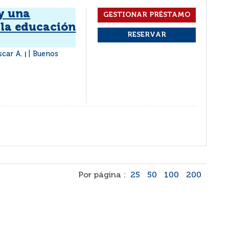
 y una
 la educación
scar A.
Buenos
|
Por página :
25
50
100
200