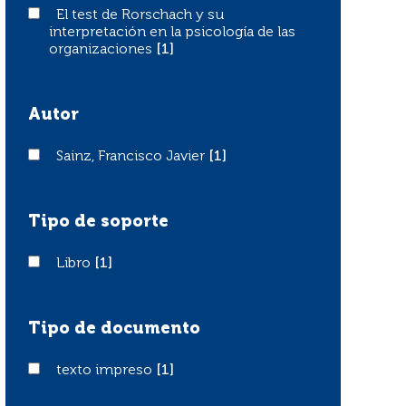
El test de Rorschach y su interpretación en la psicologí
El test de Rorschach y su
interpretación en la psicología de las
organizaciones
[1]
Autor
Sainz, Francisco Javier
Sainz, Francisco Javier
[1]
Tipo de soporte
Libro
Libro
[1]
Tipo de documento
texto impreso
texto impreso
[1]