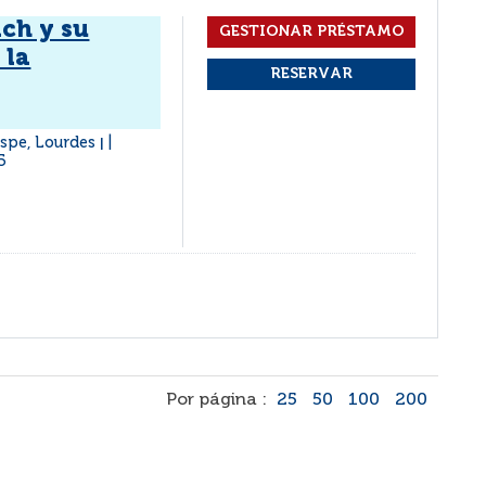
ach y su
 la
ospe, Lourdes
|
5
Por página :
25
50
100
200