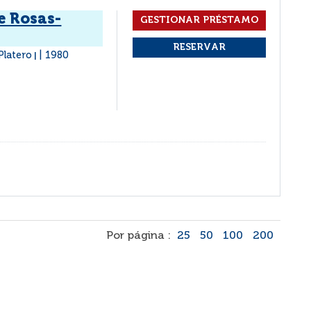
e Rosas-
Platero
1980
|
Por página :
25
50
100
200