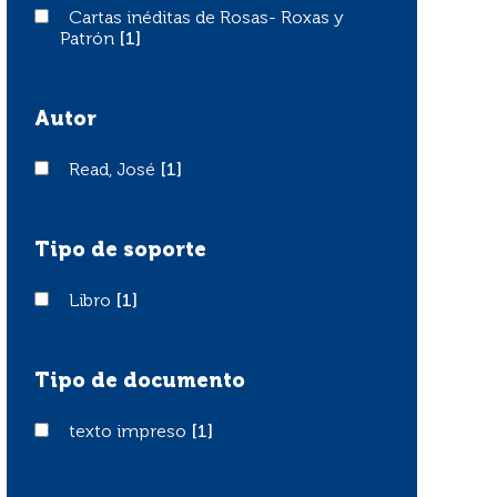
Cartas inéditas de Rosas- Roxas y Patrón
Cartas inéditas de Rosas- Roxas y
Patrón
[1]
Autor
Read, José
Read, José
[1]
Tipo de soporte
Libro
Libro
[1]
Tipo de documento
texto impreso
texto impreso
[1]