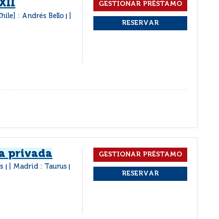
XII
hile] : Andrés Bello
|
da privada
es
Madrid : Taurus
|
|