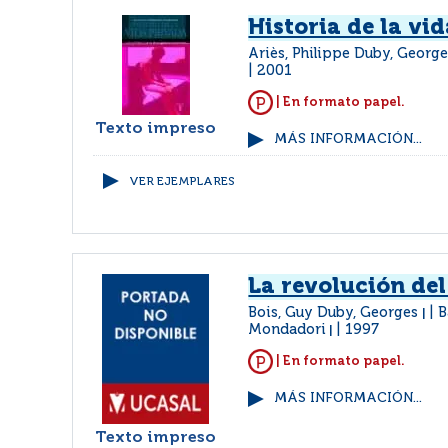
Historia de la vi
Ariès, Philippe Duby, Georg
2001
| En formato papel.
Texto impreso
MÁS INFORMACIÓN...
VER EJEMPLARES
La revolución del
Bois, Guy Duby, Georges
B
|
Mondadori
1997
|
| En formato papel.
MÁS INFORMACIÓN...
Texto impreso