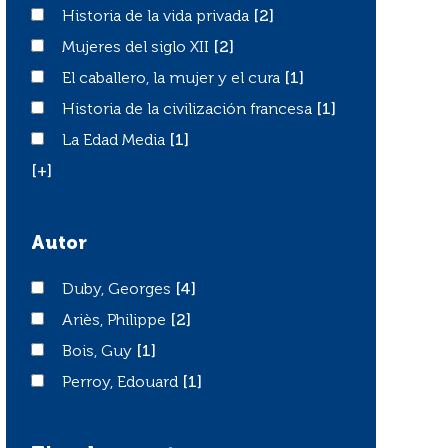
Historia de la vida privada
Historia de la vida privada
[2]
Mujeres del siglo XII
Mujeres del siglo XII
[2]
El caballero, la mujer y el cura
El caballero, la mujer y el cura
[1]
Historia de la civilización francesa
Historia de la civilización francesa
[1]
La Edad Media
La Edad Media
[1]
[+]
Autor
Duby, Georges
Duby, Georges
[4]
Ariès, Philippe
Ariès, Philippe
[2]
Bois, Guy
Bois, Guy
[1]
Perroy, Edouard
Perroy, Edouard
[1]