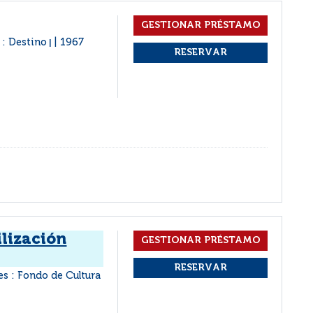
 : Destino
1967
|
ilización
es : Fondo de Cultura