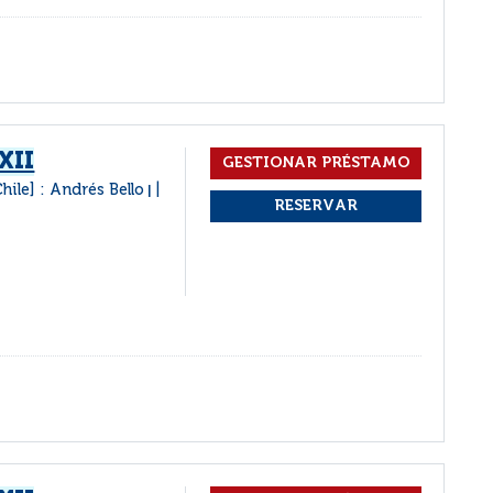
XII
hile] : Andrés Bello
|