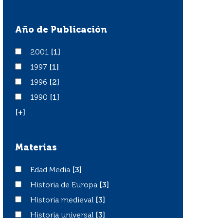
Año de Publicación
2001
2001
[1]
1997
1997
[1]
1996
1996
[2]
1990
1990
[1]
[+]
Materias
Edad Media
Edad Media
[3]
Historia de Europa
Historia de Europa
[3]
Historia medieval
Historia medieval
[3]
Historia universal
Historia universal
[3]