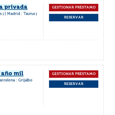
da privada
es
Madrid : Taurus
|
|
 año mil
arcelona : Grijalbo