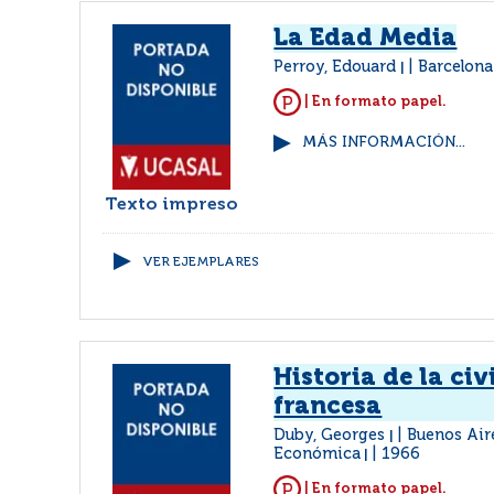
La Edad Media
Perroy, Edouard
Barcelona
|
| En formato papel.
MÁS INFORMACIÓN...
Texto impreso
VER EJEMPLARES
Historia de la civ
francesa
Duby, Georges
Buenos Air
|
Económica
1966
|
| En formato papel.