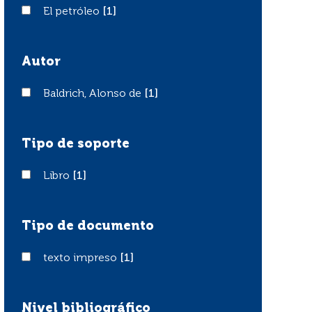
El petróleo
El petróleo
[1]
Autor
Baldrich, Alonso de
Baldrich, Alonso de
[1]
Tipo de soporte
Libro
Libro
[1]
Tipo de documento
texto impreso
texto impreso
[1]
Nivel bibliográfico