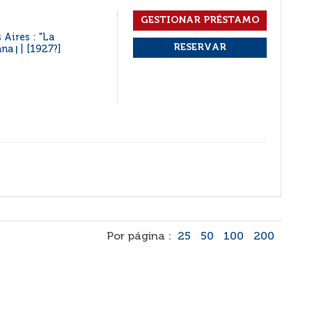
 Aires : "La
ana
[1927?]
|
Por página :
25
50
100
200