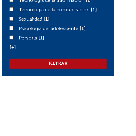
Tecnología de la información
Tecnología de la información
[1]
Tecnología de la comunicación
Tecnología de la comunicación
[1]
Sexualidad
Sexualidad
[1]
Psicología del adolescente
Psicología del adolescente
[1]
Persona
Persona
[1]
[+]