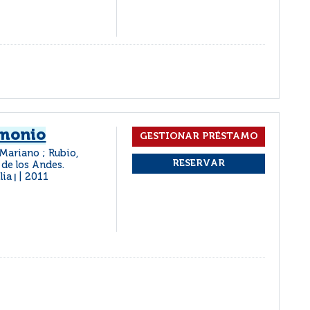
imonio
 Mariano ; Rubio,
 de los Andes.
lia
2011
|