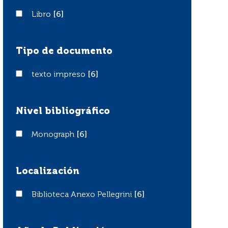
Libro
Libro
[6]
Tipo de documento
texto impreso
texto impreso
[6]
Nivel bibliográfico
Monograph
Monograph
[6]
Localización
Biblioteca Anexo Pellegrini
Biblioteca Anexo Pellegrini
[6]