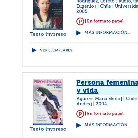
Rodríguez, Loreto ; Rubio, Ra
Eugenio
Chile : Universid
|
2005
| En formato papel.
MÁS INFORMACIÓN...
Texto impreso
VER EJEMPLARES
Persona femenina
y vida
Aguirre, María Elena
Chile
|
Andes
2004
|
| En formato papel.
MÁS INFORMACIÓN...
Texto impreso