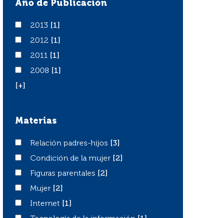
Año de Publicación
2013
2013
[1]
2012
2012
[1]
2011
2011
[1]
2008
2008
[1]
[+]
Materias
Relación padres-hijos
Relación padres-hijos
[3]
Condición de la mujer
Condición de la mujer
[2]
Figuras parentales
Figuras parentales
[2]
Mujer
Mujer
[2]
Internet
Internet
[1]