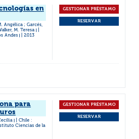
ecnologías en
. Angélica ; Garcés,
Walker, M. Teresa
|
os Andes
2013
|
ona para
duros
Cecilia
Chile :
|
stituto Ciencias de la