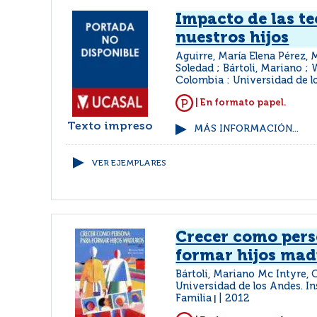
Impacto de las t
nuestros hijos
Aguirre, María Elena Pérez, M
Soledad ; Bártoli, Mariano ; 
Colombia : Universidad de l
| En formato papel.
Texto impreso
MÁS INFORMACIÓN...
VER EJEMPLARES
Crecer como pers
formar hijos ma
Bártoli, Mariano Mc Intyre, 
Universidad de los Andes. In
Familia
2012
|