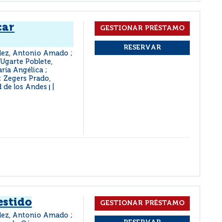
car
dez, Antonio Amado ;
Ugarte Poblete,
ría Angélica ;
; Zegers Prado,
d de los Andes
|
estido
dez, Antonio Amado ;