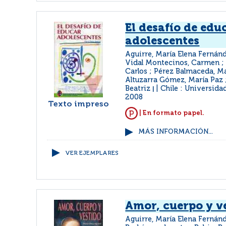
El desafío de edu
adolescentes
Aguirre, María Elena Fernán
Vidal Montecinos, Carmen ; 
Carlos ; Pérez Balmaceda, Ma
Altuzarra Gómez, María Paz 
Beatriz
Chile : Universida
|
2008
Texto impreso
| En formato papel.
MÁS INFORMACIÓN...
VER EJEMPLARES
Amor, cuerpo y v
Aguirre, María Elena Fernán