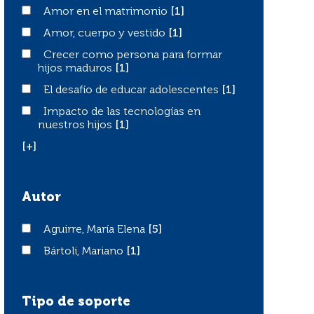
Amor en el matrimonio
Amor en el matrimonio
[1]
Amor, cuerpo y vestido
Amor, cuerpo y vestido
[1]
Crecer como persona para formar hijos maduros
Crecer como persona para formar
hijos maduros
[1]
El desafío de educar adolescentes
El desafío de educar adolescentes
[1]
Impacto de las tecnologías en nuestros hijos
Impacto de las tecnologías en
nuestros hijos
[1]
[+]
Autor
Aguirre, María Elena
Aguirre, María Elena
[5]
Bártoli, Mariano
Bártoli, Mariano
[1]
Tipo de soporte