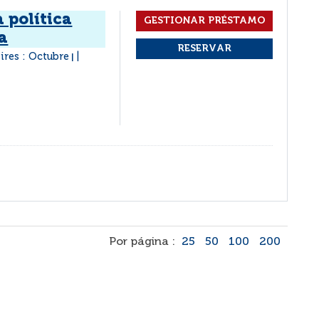
a política
a
ires : Octubre
|
Por página :
25
50
100
200