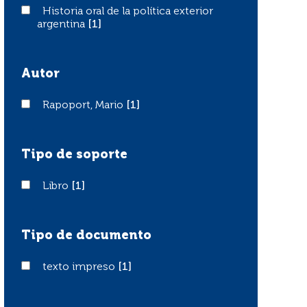
Historia oral de la política exterior argentina
Historia oral de la política exterior
argentina
[1]
Autor
Rapoport, Mario
Rapoport, Mario
[1]
Tipo de soporte
Libro
Libro
[1]
Tipo de documento
texto impreso
texto impreso
[1]