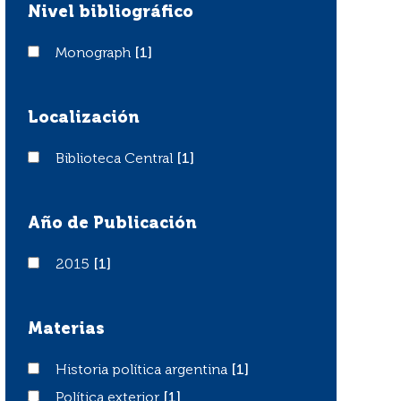
Nivel bibliográfico
Monograph
Monograph
[1]
Localización
Biblioteca Central
Biblioteca Central
[1]
Año de Publicación
2015
2015
[1]
Materias
Historia política argentina
Historia política argentina
[1]
Política exterior
Política exterior
[1]