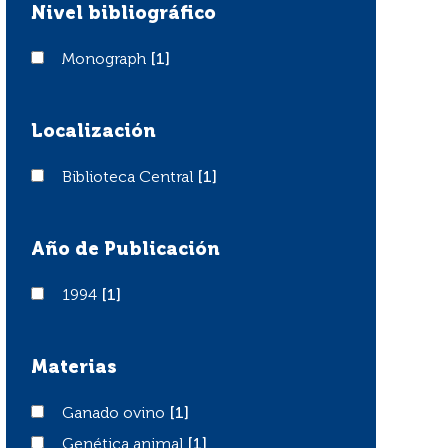
Nivel bibliográfico
Monograph
Monograph
[1]
Localización
Biblioteca Central
Biblioteca Central
[1]
Año de Publicación
1994
1994
[1]
Materias
Ganado ovino
Ganado ovino
[1]
Genética animal
Genética animal
[1]