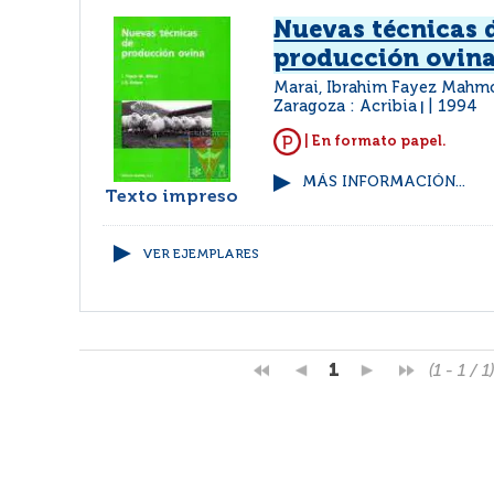
Nuevas técnicas 
producción ovin
Marai, Ibrahim Fayez Mahm
Zaragoza : Acribia
1994
|
| En formato papel.
MÁS INFORMACIÓN...
Texto impreso
VER EJEMPLARES
1
(1 - 1 / 1)