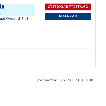
de
a
oud Owen, J. B.
|
Por página :
25
50
100
200