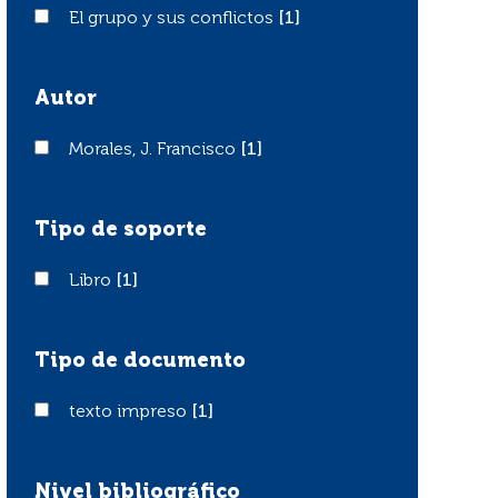
El grupo y sus conflictos
El grupo y sus conflictos
[1]
Autor
Morales, J. Francisco
Morales, J. Francisco
[1]
Tipo de soporte
Libro
Libro
[1]
Tipo de documento
texto impreso
texto impreso
[1]
Nivel bibliográfico