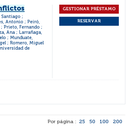
nflictos
 Santiago ;
s, Antonio ; Peiró,
; Prieto, Fernando ;
za, Ana ; Larrañaga,
suelo ; Munduate,
gel ; Romero, Miguel
Universidad de
Por página :
25
50
100
200