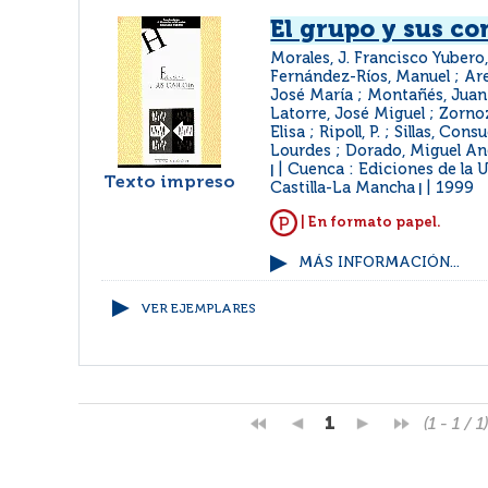
El grupo y sus co
Morales, J. Francisco Yubero,
Fernández-Ríos, Manuel ; Are
José María ; Montañés, Juan 
Latorre, José Miguel ; Zorno
Elisa ; Ripoll, P. ; Sillas, Con
Lourdes ; Dorado, Miguel An
Cuenca : Ediciones de la 
|
Texto impreso
Castilla-La Mancha
1999
|
| En formato papel.
MÁS INFORMACIÓN...
VER EJEMPLARES
1
(1 - 1 / 1)