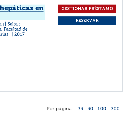
 hepáticas en
na
Salta :
|
a. Facultad de
rias
2017
|
Por página :
25
50
100
200