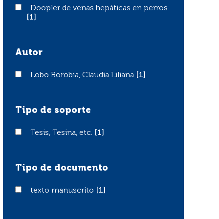
Doopler de venas hepáticas en perros
Doopler de venas hepáticas en perros
[1]
Autor
Lobo Borobia, Claudia Liliana
Lobo Borobia, Claudia Liliana
[1]
Tipo de soporte
Tesis, Tesina, etc.
Tesis, Tesina, etc.
[1]
Tipo de documento
texto manuscrito
texto manuscrito
[1]