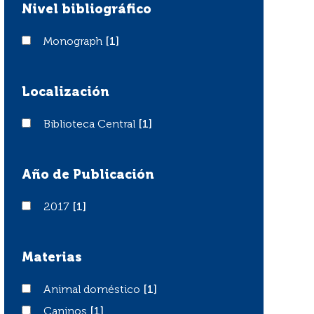
Nivel bibliográfico
Monograph
Monograph
[1]
Localización
Biblioteca Central
Biblioteca Central
[1]
Año de Publicación
2017
2017
[1]
Materias
Animal doméstico
Animal doméstico
[1]
Caninos
Caninos
[1]