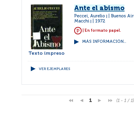
Ante el abismo
Peccei, Aurelio
Buenos Air
|
Macchi
1972
|
| En formato papel.
MÁS INFORMACIÓN...
Texto impreso
VER EJEMPLARES
1
(1 - 1 / 1)