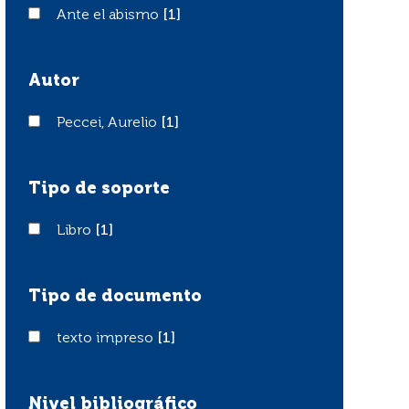
Ante el abismo
Ante el abismo
[1]
Autor
Peccei, Aurelio
Peccei, Aurelio
[1]
Tipo de soporte
Libro
Libro
[1]
Tipo de documento
texto impreso
texto impreso
[1]
Nivel bibliográfico