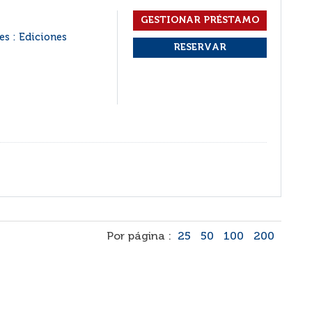
es : Ediciones
Por página :
25
50
100
200