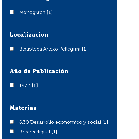
Monograph
Monograph
[1]
Localización
Biblioteca Anexo Pellegrini
Biblioteca Anexo Pellegrini
[1]
Año de Publicación
1972
1972
[1]
Materias
6.30 Desarrollo económico y social
6.30 Desarrollo económico y social
[1]
Brecha digital
Brecha digital
[1]