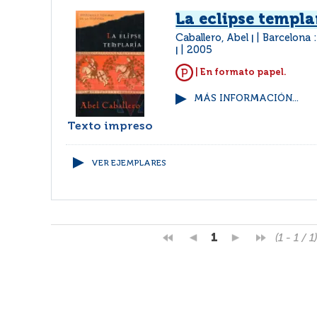
La eclipse templa
Caballero, Abel
Barcelona 
|
2005
|
| En formato papel.
MÁS INFORMACIÓN...
Texto impreso
VER EJEMPLARES
1
(1 - 1 / 1)