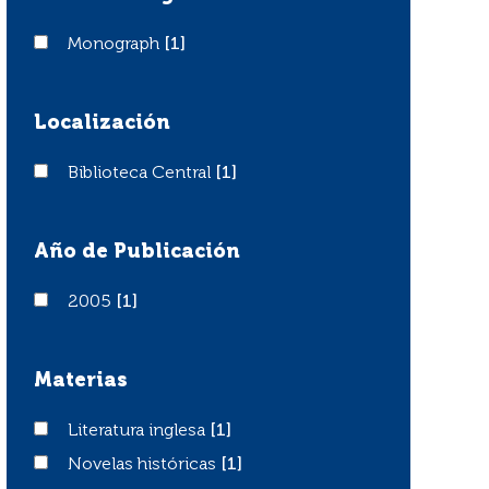
Monograph
Monograph
[1]
Localización
Biblioteca Central
Biblioteca Central
[1]
Año de Publicación
2005
2005
[1]
Materias
Literatura inglesa
Literatura inglesa
[1]
Novelas históricas
Novelas históricas
[1]