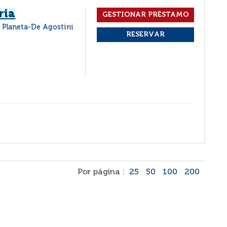
ria
: Planeta-De Agostini
Por página :
25
50
100
200