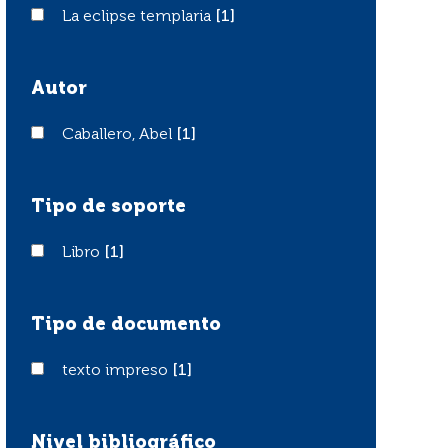
La eclipse templaria
La eclipse templaria
[1]
Autor
Caballero, Abel
Caballero, Abel
[1]
Tipo de soporte
Libro
Libro
[1]
Tipo de documento
texto impreso
texto impreso
[1]
Nivel bibliográfico