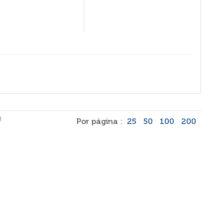
)
Por página :
25
50
100
200