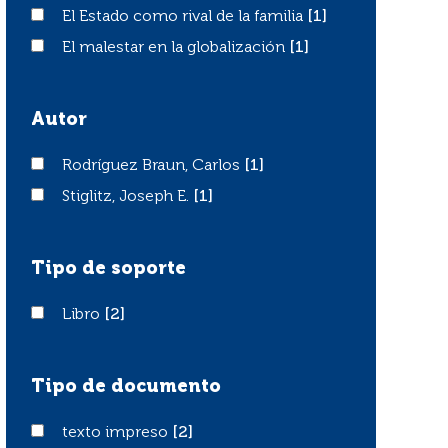
El Estado como rival de la familia
El Estado como rival de la familia
[1]
El malestar en la globalización
El malestar en la globalización
[1]
Autor
Rodríguez Braun, Carlos
Rodríguez Braun, Carlos
[1]
Stiglitz, Joseph E.
Stiglitz, Joseph E.
[1]
Tipo de soporte
Libro
Libro
[2]
Tipo de documento
texto impreso
texto impreso
[2]