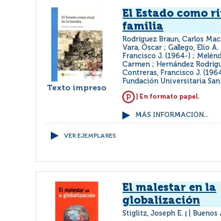
El Estado como ri
familia
Rodríguez Braun, Carlos Maca
Vara, Óscar ; Gallego, Elio A.
Francisco J. (1964-) ; Melénd
Carmen ; Hernández Rodrígu
Contreras, Francisco J. (196
Fundación Universitaria San
Texto impreso
| En formato papel.
MÁS INFORMACIÓN...
VER EJEMPLARES
El malestar en la
globalización
Stiglitz, Joseph E.
Buenos 
|