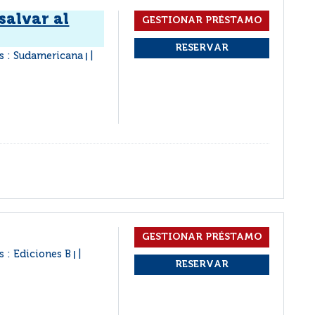
salvar al
s : Sudamericana
|
s : Ediciones B
|