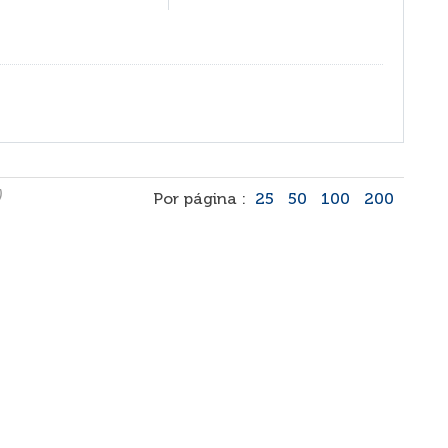
)
Por página :
25
50
100
200