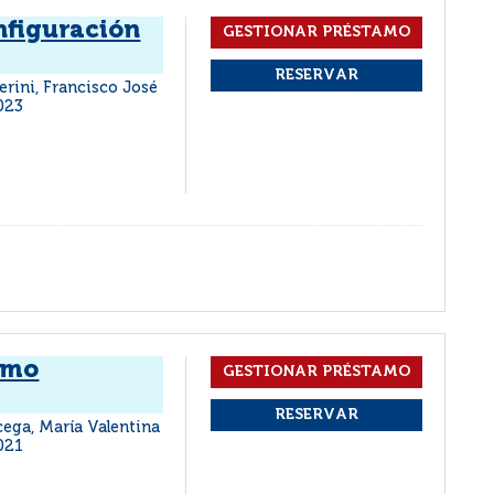
nfiguración
terini, Francisco José
023
umo
icega, María Valentina
021