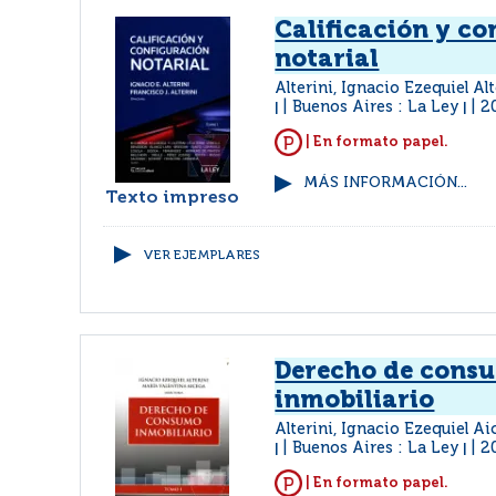
Calificación y co
notarial
Alterini, Ignacio Ezequiel Al
Buenos Aires : La Ley
2
|
|
| En formato papel.
MÁS INFORMACIÓN...
Texto impreso
VER EJEMPLARES
Derecho de cons
inmobiliario
Alterini, Ignacio Ezequiel A
Buenos Aires : La Ley
2
|
|
| En formato papel.