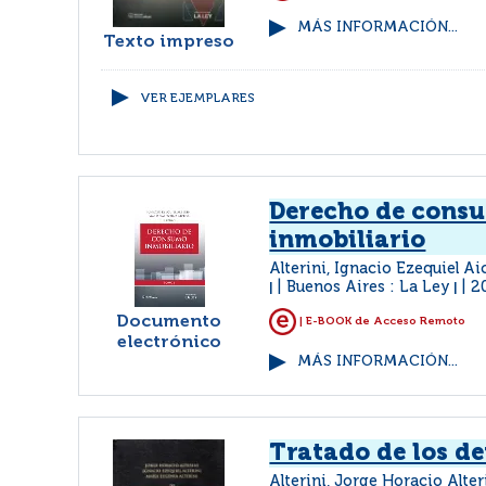
MÁS INFORMACIÓN...
Texto impreso
VER EJEMPLARES
Derecho de cons
inmobiliario
Alterini, Ignacio Ezequiel A
Buenos Aires : La Ley
2
|
|
Documento
| E-BOOK de Acceso Remoto
electrónico
MÁS INFORMACIÓN...
Tratado de los de
Alterini, Jorge Horacio Alter