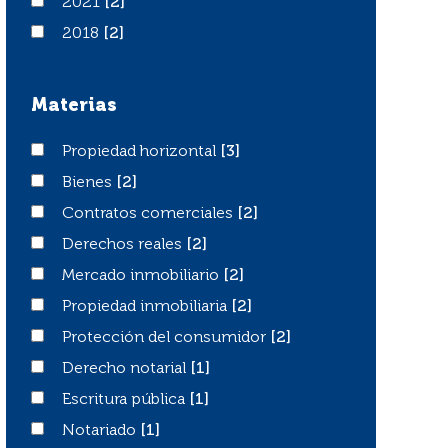
2021
2021
[2]
2018
2018
[2]
Materias
Propiedad horizontal
Propiedad horizontal
[3]
Bienes
Bienes
[2]
Contratos comerciales
Contratos comerciales
[2]
Derechos reales
Derechos reales
[2]
Mercado inmobiliario
Mercado inmobiliario
[2]
Propiedad inmobiliaria
Propiedad inmobiliaria
[2]
Protección del consumidor
Protección del consumidor
[2]
Derecho notarial
Derecho notarial
[1]
Escritura pública
Escritura pública
[1]
Notariado
Notariado
[1]