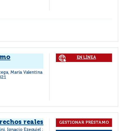
umo
EN LÍNEA
icega, María Valentina
021
rechos reales
ini, Ignacio Ezequiel ;