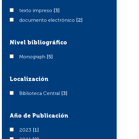
texto impreso
texto impreso
[3]
documento electrónico
documento electrónico
[2]
Nivel bibliográfico
Monograph
Monograph
[5]
Localización
Biblioteca Central
Biblioteca Central
[3]
Año de Publicación
2023
2023
[1]