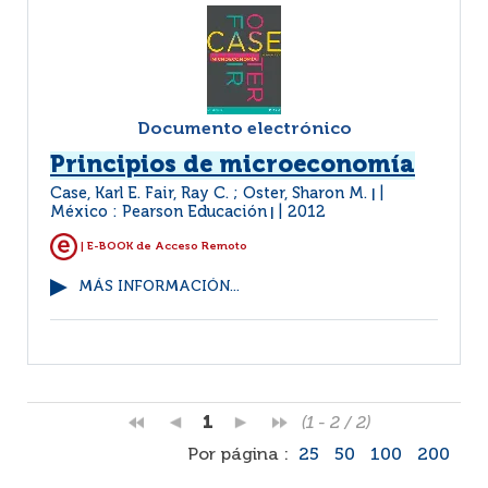
Documento electrónico
Principios de microeconomía
Case, Karl E. Fair, Ray C. ; Oster, Sharon M.
|
México : Pearson Educación
2012
|
| E-BOOK de Acceso Remoto
MÁS INFORMACIÓN...
1
(1 - 2 / 2)
Por página :
25
50
100
200