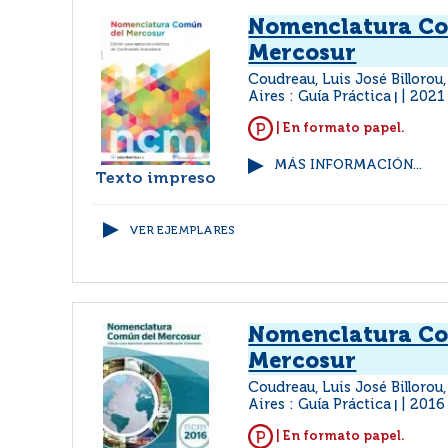
Nomenclatura C
Mercosur
Coudreau, Luis José Billorou
Aires : Guía Práctica
2021
|
| En formato papel.
MÁS INFORMACIÓN...
Texto impreso
VER EJEMPLARES
Nomenclatura C
Mercosur
Coudreau, Luis José Billorou
Aires : Guía Práctica
2016
|
| En formato papel.