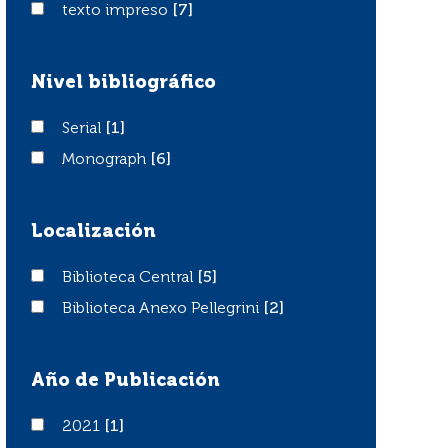
texto impreso
texto impreso
[7]
Nivel bibliográfico
Serial
Serial
[1]
Monograph
Monograph
[6]
Localización
Biblioteca Central
Biblioteca Central
[5]
Biblioteca Anexo Pellegrini
Biblioteca Anexo Pellegrini
[2]
Año de Publicación
2021
2021
[1]