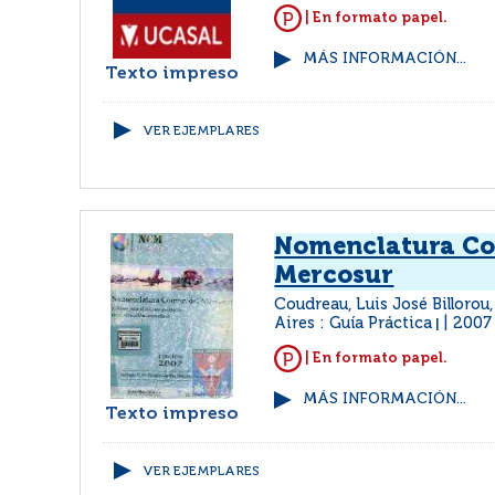
| En formato papel.
MÁS INFORMACIÓN...
Texto impreso
VER EJEMPLARES
Nomenclatura C
Mercosur
Coudreau, Luis José Billorou
Aires : Guía Práctica
2007
|
| En formato papel.
MÁS INFORMACIÓN...
Texto impreso
VER EJEMPLARES