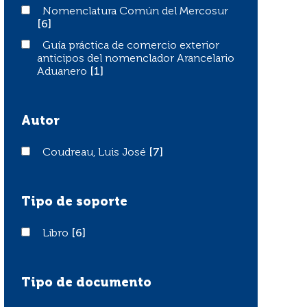
Nomenclatura Común del Mercosur
Nomenclatura Común del Mercosur
[6]
Guía práctica de comercio exterior anticipos del nome
Guía práctica de comercio exterior
anticipos del nomenclador Arancelario
Aduanero
[1]
Autor
Coudreau, Luis José
Coudreau, Luis José
[7]
Tipo de soporte
Libro
Libro
[6]
Tipo de documento