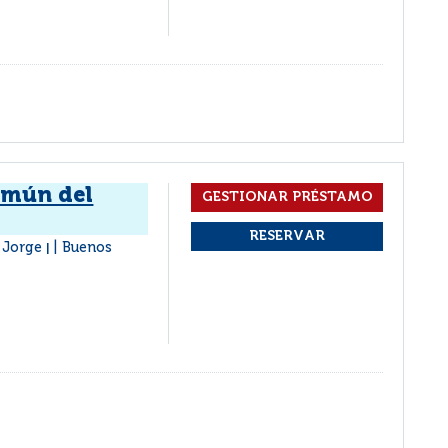
omún del
, Jorge
Buenos
|