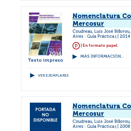
Nomenclatura C
Mercosur
Coudreau, Luis José Billorou
Aires : Guía Práctica
2014
|
| En formato papel.
MÁS INFORMACIÓN...
Texto impreso
VER EJEMPLARES
Nomenclatura C
Mercosur
Coudreau, Luis José Billorou
Aires : Guía Práctica
2008
|