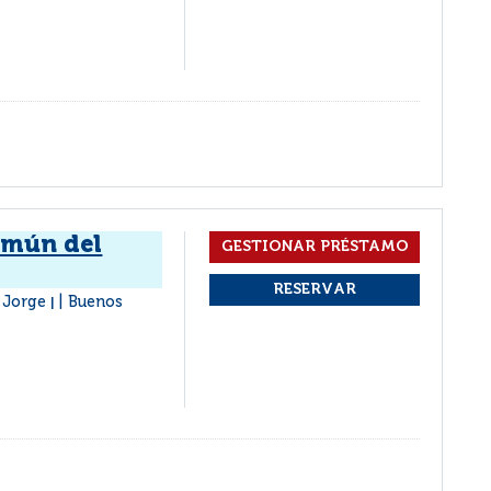
omún del
, Jorge
Buenos
|