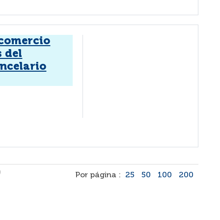
 comercio
s del
ncelario
)
Por página :
25
50
100
200