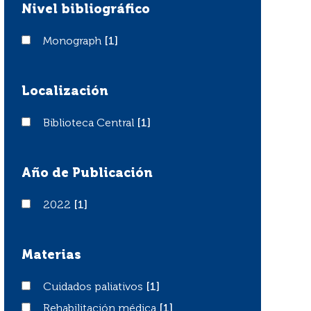
Nivel bibliográfico
Monograph
Monograph
[1]
Localización
Biblioteca Central
Biblioteca Central
[1]
Año de Publicación
2022
2022
[1]
Materias
Cuidados paliativos
Cuidados paliativos
[1]
Rehabilitación médica
Rehabilitación médica
[1]