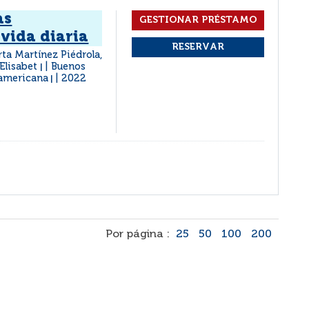
as
 vida diaria
ta Martínez Piédrola,
 Elisabet
Buenos
|
namericana
2022
|
Por página :
25
50
100
200