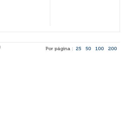
)
Por página :
25
50
100
200