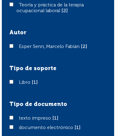
Teoría y práctica de la terapia ocupacional laboral
Teoría y práctica de la terapia
ocupacional laboral
[2]
Autor
Esper Senn, Marcelo Fabián
Esper Senn, Marcelo Fabián
[2]
Tipo de soporte
Libro
Libro
[1]
Tipo de documento
texto impreso
texto impreso
[1]
documento electrónico
documento electrónico
[1]