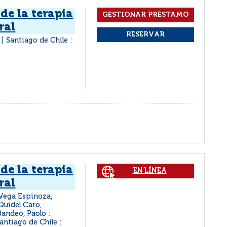
 de la terapia
ral
Santiago de Chile :
|
 de la terapia
EN LÍNEA
ral
Vega Espinoza,
 Quidel Caro,
Bandeo, Paolo ;
antiago de Chile :