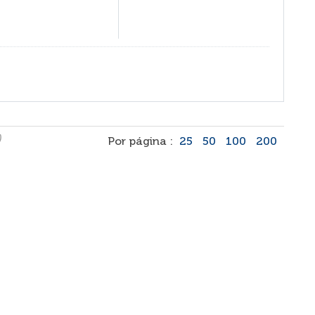
)
Por página :
25
50
100
200