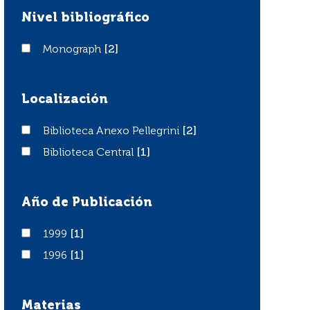
Nivel bibliográfico
Monograph
Monograph
[2]
Localización
Biblioteca Anexo Pellegrini
Biblioteca Anexo Pellegrini
[2]
Biblioteca Central
Biblioteca Central
[1]
Año de Publicación
1999
1999
[1]
1996
1996
[1]
Materias