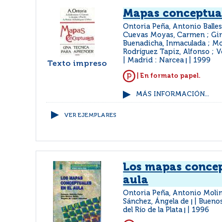
Mapas conceptua
Ontoria Peña, Antonio Balles
Cuevas Moyas, Carmen ; Gira
Buenadicha, Inmaculada ; Mo
Rodríguez Tapiz, Alfonso ; V
Madrid : Narcea
1999
|
Texto impreso
| En formato papel.
MÁS INFORMACIÓN...
VER EJEMPLARES
Los mapas concep
aula
Ontoria Peña, Antonio Molin
Sánchez, Ángela de
Buenos
|
del Río de la Plata
1996
|