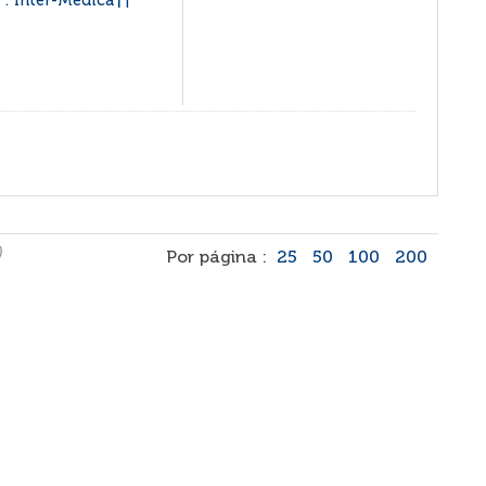
 : Inter-Médica
|
)
Por página :
25
50
100
200