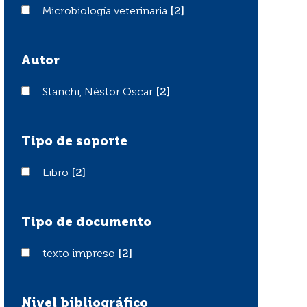
Microbiología veterinaria
Microbiología veterinaria
[2]
Autor
Stanchi, Néstor Oscar
Stanchi, Néstor Oscar
[2]
Tipo de soporte
Libro
Libro
[2]
Tipo de documento
texto impreso
texto impreso
[2]
Nivel bibliográfico