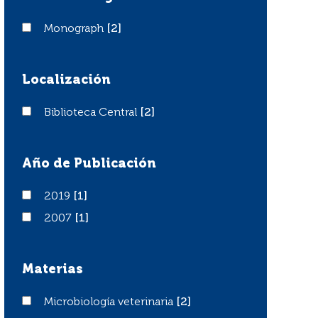
Monograph
Monograph
[2]
Localización
Biblioteca Central
Biblioteca Central
[2]
Año de Publicación
2019
2019
[1]
2007
2007
[1]
Materias
Microbiología veterinaria
Microbiología veterinaria
[2]