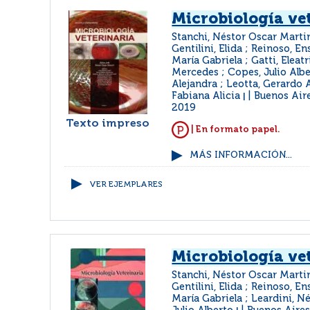
Microbiología ve
Stanchi, Néstor Oscar Marti
Gentilini, Elida ; Reinoso, E
María Gabriela ; Gatti, Eleat
Mercedes ; Copes, Julio Albe
Alejandra ; Leotta, Gerardo 
Fabiana Alicia
Buenos Aire
|
2019
Texto impreso
| En formato papel.
MÁS INFORMACIÓN...
VER EJEMPLARES
Microbiología ve
Stanchi, Néstor Oscar Marti
Gentilini, Elida ; Reinoso, E
María Gabriela ; Leardini, N