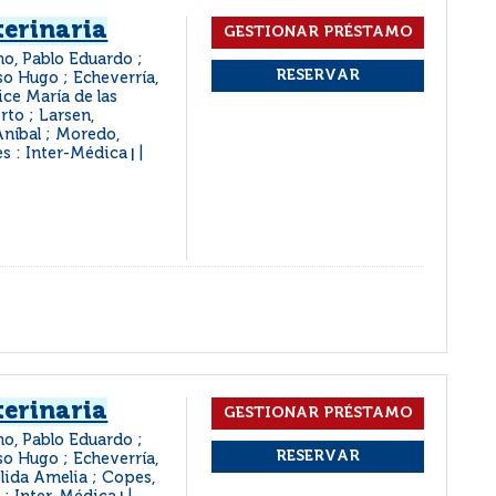
terinaria
no, Pablo Eduardo ;
nso Hugo ; Echeverría,
rice María de las
rto ; Larsen,
Aníbal ; Moredo,
s : Inter-Médica
|
terinaria
no, Pablo Eduardo ;
nso Hugo ; Echeverría,
élida Amelia ; Copes,