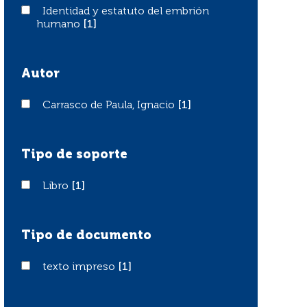
Identidad y estatuto del embrión humano
Identidad y estatuto del embrión
humano
[1]
Autor
Carrasco de Paula, Ignacio
Carrasco de Paula, Ignacio
[1]
Tipo de soporte
Libro
Libro
[1]
Tipo de documento
texto impreso
texto impreso
[1]