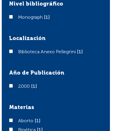
Nivel bibliográfico
Monograph
Monograph
[1]
Localización
Biblioteca Anexo Pellegrini
Biblioteca Anexo Pellegrini
[1]
Año de Publicación
2000
2000
[1]
Materias
Aborto
Aborto
[1]
Bioética
Bioética
[1]