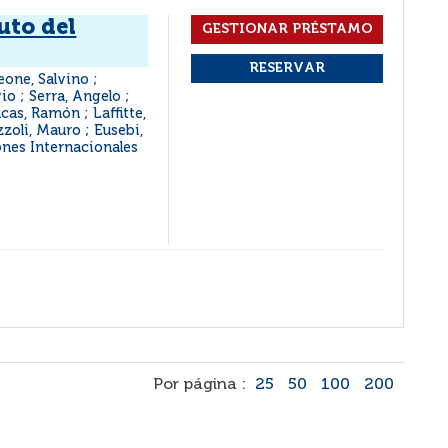
uto del
eone, Salvino ;
io ; Serra, Angelo ;
as, Ramón ; Laffitte,
zoli, Mauro ; Eusebi,
ones Internacionales
Por página :
25
50
100
200