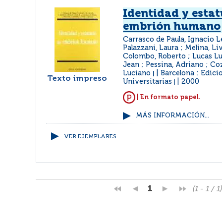
Identidad y estat
embrión humano
Carrasco de Paula, Ignacio L
Palazzani, Laura ; Melina, Liv
Colombo, Roberto ; Lucas Luc
Jean ; Pessina, Adriano ; Coz
Luciano
Barcelona : Edici
|
Texto impreso
Universitarias
2000
|
| En formato papel.
MÁS INFORMACIÓN...
VER EJEMPLARES
1
(1 - 1 / 1)