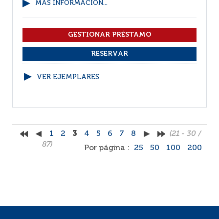
MÁS INFORMACIÓN...
VER EJEMPLARES
1
2
3
4
5
6
7
8
(21 - 30 /
87)
Por página :
25
50
100
200