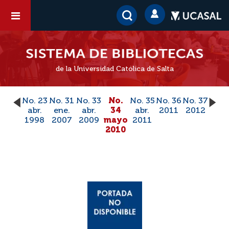
de la Universidad Católica de Salta
No. 23
No. 31
No. 33
No.
No. 35
No. 36
No. 37
abr.
ene.
abr.
34
abr.
2011
2012
1998
2007
2009
mayo
2011
2010