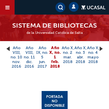
de la Universidad Católica de Salta
Año
Año
Año
Año
Año X,
Año X,
Año X,
VIII,
VIII,
IX, no.
X, no.
no. 2
no. 3
no. 4
no. 10
no. 11
5
1
mar.
abr.
mayo
nov.
dic.
jun.
feb.
2018
2018
2018
2016
2016
2017
2018