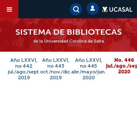
de la Universidad Católica de Salta
Año LXXVI,
Año LXXVI,
Año LXXVI,
No. 446
no 442
no 443
no 445
jul./ago./se
jul./ago./sept.
oct./nov./dic.
abr./mayo/jun.
2020
2019
2019
2020