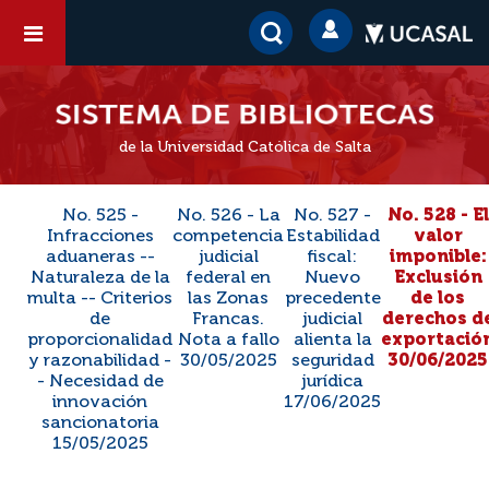
de la Universidad Católica de Salta
No. 525 -
No. 526 - La
No. 527 -
No. 528 - El
Infracciones
competencia
Estabilidad
valor
aduaneras --
judicial
fiscal:
imponible:
Naturaleza de la
federal en
Nuevo
Exclusión
multa -- Criterios
las Zonas
precedente
de los
de
Francas.
judicial
derechos d
proporcionalidad
Nota a fallo
alienta la
exportació
y razonabilidad -
30/05/2025
seguridad
30/06/2025
- Necesidad de
jurídica
innovación
17/06/2025
sancionatoria
15/05/2025