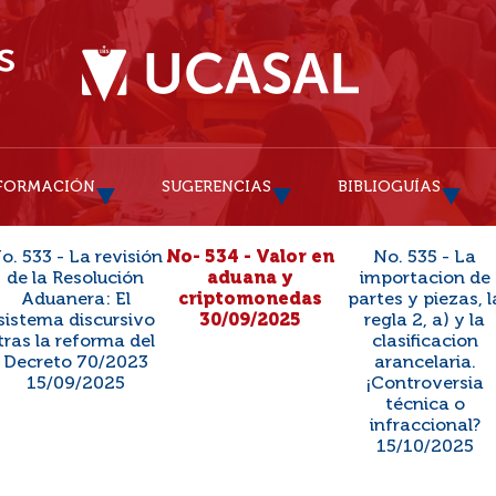
FORMACIÓN
SUGERENCIAS
BIBLIOGUÍAS
o. 533 - La revisión
No- 534 - Valor en
No. 535 - La
de la Resolución
aduana y
importacion de
Aduanera: El
criptomonedas
partes y piezas, l
sistema discursivo
30/09/2025
regla 2, a) y la
tras la reforma del
clasificacion
Decreto 70/2023
arancelaria.
15/09/2025
¡Controversia
técnica o
infraccional?
15/10/2025