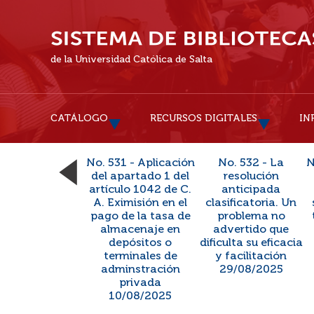
de la Universidad Católica de Salta
CATÁLOGO
RECURSOS DIGITALES
IN
No. 531 - Aplicación
No. 532 - La
N
del apartado 1 del
resolución
artículo 1042 de C.
anticipada
A. Eximisión en el
clasificatoria. Un
pago de la tasa de
problema no
almacenaje en
advertido que
depósitos o
dificulta su eficacia
terminales de
y facilitación
adminstración
29/08/2025
privada
10/08/2025