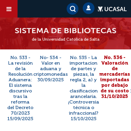
de la Universidad Católica de Salta
No. 533 -
No- 534 -
No. 535 - La
No. 536 -
La revisión
Valor en
importacion
Valoración
de la
aduana y
de partes y
de
Resolución
criptomonedas
piezas, la
mercaderías
Aduanera:
30/09/2025
regla 2, a) y
importadas
El sistema
la
por debajo
discursivo
clasificacion
de su costo
tras la
arancelaria.
31/10/2025
reforma
¡Controversia
del Decreto
técnica o
70/2023
infraccional?
15/09/2025
15/10/2025