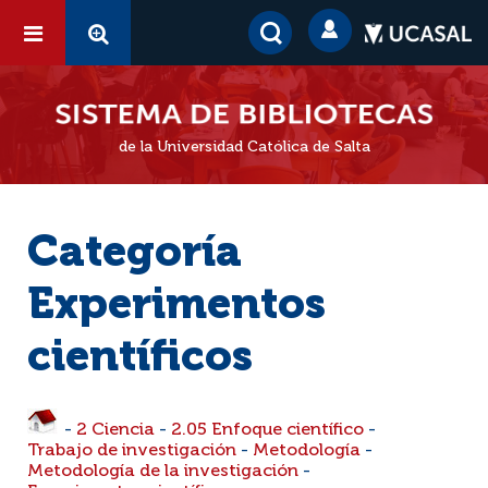
de la Universidad Católica de Salta
Categoría
Experimentos
científicos
-
2 Ciencia
-
2.05 Enfoque científico
-
Trabajo de investigación
-
Metodología
-
Metodología de la investigación
-