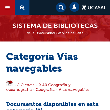
de la Universidad Católica de Salta
Categoría Vías
navegables
-
2 Ciencia
-
2.40 Geografía y
oceanografía
-
Geografía
-
Vías navegables
Documentos disponibles en esta