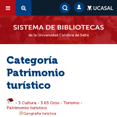
de la Universidad Católica de Salta
Categoría
Patrimonio
turístico
-
3 Cultura
-
3.65 Ocio
-
Turismo
-
Patrimonio turístico
Geografía turística