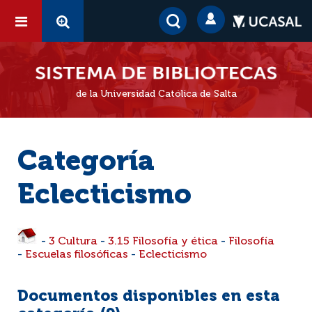
de la Universidad Católica de Salta
Categoría
Eclecticismo
-
3 Cultura
-
3.15 Filosofía y ética
-
Filosofía
-
Escuelas filosóficas
-
Eclecticismo
Documentos disponibles en esta