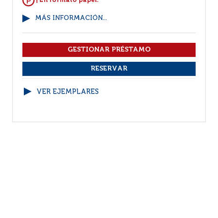
| En formato papel.
MÁS INFORMACIÓN...
VER EJEMPLARES
1
(1 - 9 / 9)
Por página :
25
50
100
200