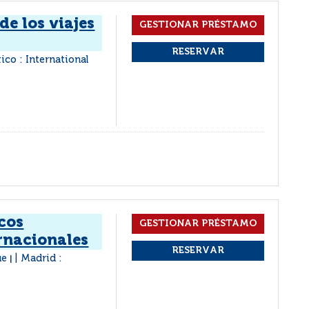
de los viajes
co : International
cos
rnacionales
ue
Madrid :
|