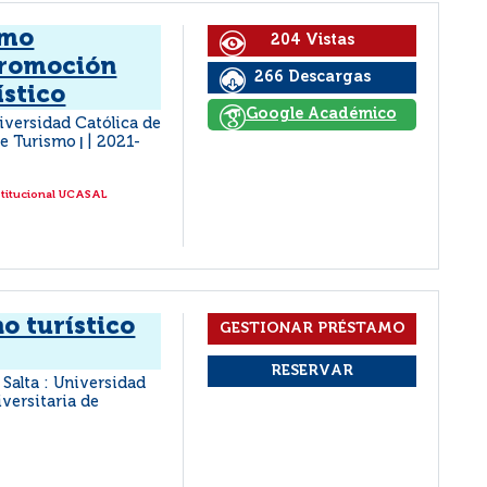
omo
204 Vistas
promoción
266 Descargas
ístico
Google Académico
niversidad Católica de
 de Turismo
2021-
|
stitucional UCASAL
o turístico
Salta : Universidad
iversitaria de