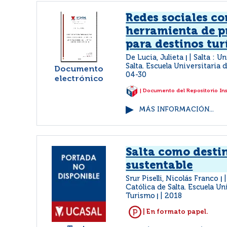
Redes sociales c
herramienta de 
para destinos tur
De Lucia, Julieta
Salta : U
|
Salta. Escuela Universitaria
Documento
04-30
electrónico
| Documento del Repositorio In
MÁS INFORMACIÓN...
Salta como destin
sustentable
Srur Piselli, Nicolás Franco
|
Católica de Salta. Escuela Un
Turismo
2018
|
| En formato papel.