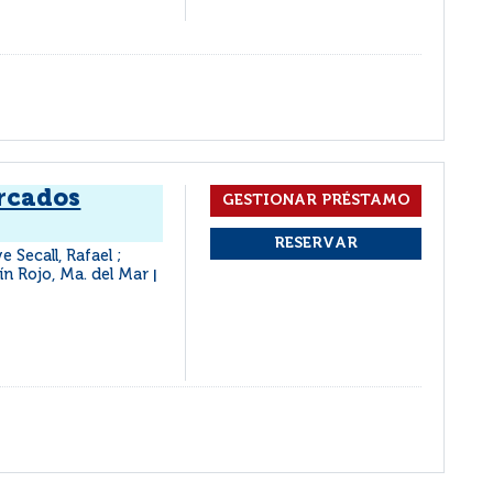
rcados
 Secall, Rafael ;
tín Rojo, Ma. del Mar
|