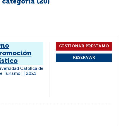
 categoría (
20
)
omo
promoción
ístico
niversidad Católica de
 de Turismo
2021
|