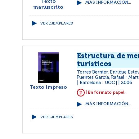
Texto
MÁS INFORMACIÓN...
manuscrito
VER EJEMPLARES
Estructura de me
turísticos
Torres Bernier, Enrique Esteve
Fuentes García, Rafael ; Mar
Barcelona : UOC
2006
|
Texto impreso
| En formato papel.
MÁS INFORMACIÓN...
VER EJEMPLARES