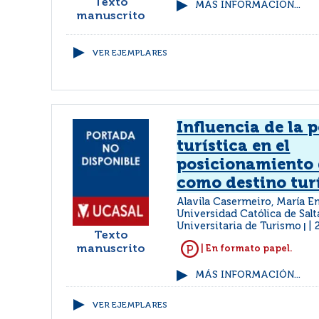
Texto
MÁS INFORMACIÓN...
manuscrito
VER EJEMPLARES
Influencia de la p
turística en el
posicionamiento 
como destino tur
Alavila Casermeiro, María E
Universidad Católica de Salt
Universitaria de Turismo
|
Texto
manuscrito
| En formato papel.
MÁS INFORMACIÓN...
VER EJEMPLARES