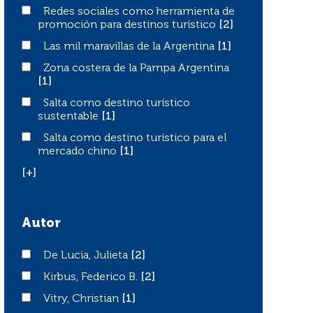
Redes sociales como herramienta de promoción para des
Redes sociales como herramienta de
promoción para destinos turístico
[2]
Las mil maravillas de la Argentina
Las mil maravillas de la Argentina
[1]
Zona costera de la Pampa Argentina
Zona costera de la Pampa Argentina
[1]
Salta como destino turístico sustentable
Salta como destino turístico
sustentable
[1]
Salta como destino turístico para el mercado chino
Salta como destino turístico para el
mercado chino
[1]
[+]
Autor
De Lucia, Julieta
De Lucia, Julieta
[2]
Kirbus, Federico B.
Kirbus, Federico B.
[2]
Vitry, Christian
Vitry, Christian
[1]