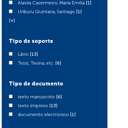
Alavila Casermeiro, María Emilia
Alavila Casermeiro, María Emilia
[1]
Uriburu Quintana, Santiago
Uriburu Quintana, Santiago
[1]
[+]
Tipo de soporte
Libro
Libro
[13]
Tesis, Tesina, etc.
Tesis, Tesina, etc.
[6]
Tipo de documento
texto manuscrito
texto manuscrito
[6]
texto impreso
texto impreso
[13]
documento electrónico
documento electrónico
[1]