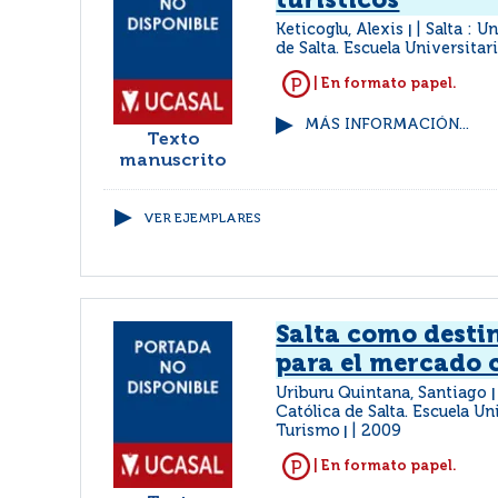
turísticos
Keticoglu, Alexis
Salta : U
|
de Salta. Escuela Universita
| En formato papel.
MÁS INFORMACIÓN...
Texto
manuscrito
VER EJEMPLARES
Salta como destin
para el mercado 
Uriburu Quintana, Santiago
Católica de Salta. Escuela Un
Turismo
2009
|
| En formato papel.