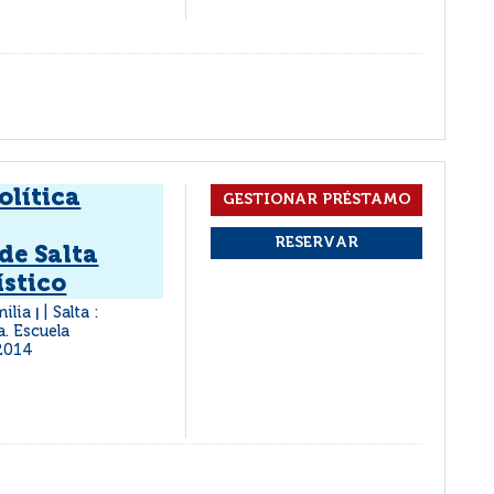
olítica
de Salta
ístico
milia
Salta :
|
a. Escuela
2014