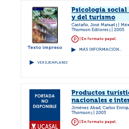
Psicología social 
y del turismo
Castaño, José Manuel
Méxi
|
Thomson Editores
2005
|
| En formato papel.
Texto impreso
MÁS INFORMACIÓN...
VER EJEMPLARES
Productos turísti
nacionales e inte
Jiménez Abad, Carlos Enriq
Thomson
2003
|
| En formato papel.