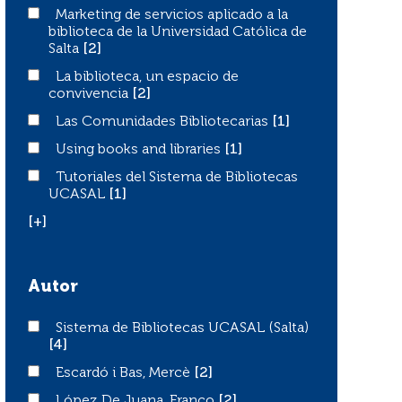
Marketing de servicios aplicado a la biblioteca de la Univ
Marketing de servicios aplicado a la
biblioteca de la Universidad Católica de
Salta
[2]
La biblioteca, un espacio de convivencia
La biblioteca, un espacio de
convivencia
[2]
Las Comunidades Bibliotecarias
Las Comunidades Bibliotecarias
[1]
Using books and libraries
Using books and libraries
[1]
Tutoriales del Sistema de Bibliotecas UCASAL
Tutoriales del Sistema de Bibliotecas
UCASAL
[1]
[+]
Autor
Sistema de Bibliotecas UCASAL (Salta)
Sistema de Bibliotecas UCASAL (Salta)
[4]
Escardó i Bas, Mercè
Escardó i Bas, Mercè
[2]
López De Juana, Franco
López De Juana, Franco
[2]