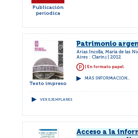
Publicación
períodica
Patrimonio arge
Arias Incolla, María de las N
Aires : Clarín
2012
|
| En formato papel.
MÁS INFORMACIÓN...
Texto impreso
VER EJEMPLARES
Acceso a la infor