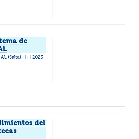
stema de
AL
AL (Salta)
2023
|
|
imientos del
tecas