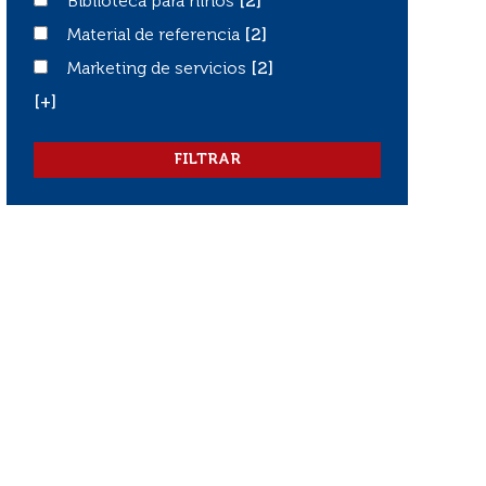
Biblioteca para niños
Biblioteca para niños
[2]
Material de referencia
Material de referencia
[2]
Marketing de servicios
Marketing de servicios
[2]
[+]