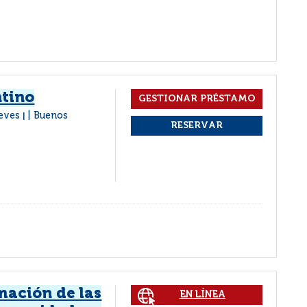
ntino
ieves
Buenos
|
mación de las
EN LÍNEA