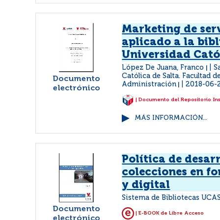
Marketing de ser
aplicado a la bibl
Universidad Catól
López De Juana, Franco
S
|
Católica de Salta. Facultad 
Documento
Administración
2018-06-
|
electrónico
| Documento del Repositorio In
MÁS INFORMACIÓN...
Política de desar
colecciones en f
y digital
Sistema de Bibliotecas UCAS
Documento
| E-BOOK de Libre Acceso
electrónico