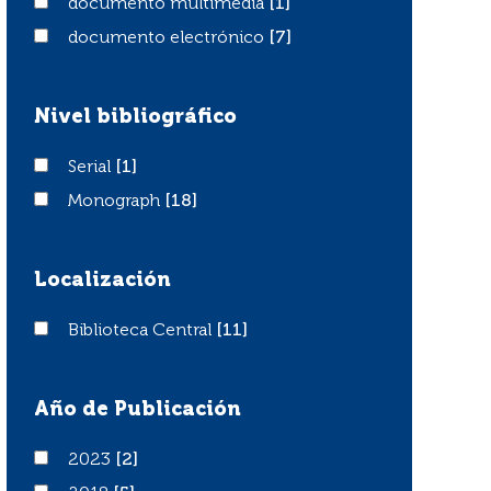
documento multimedia
documento multimedia
[1]
documento electrónico
documento electrónico
[7]
Nivel bibliográfico
Serial
Serial
[1]
Monograph
Monograph
[18]
Localización
Biblioteca Central
Biblioteca Central
[11]
Año de Publicación
2023
2023
[2]