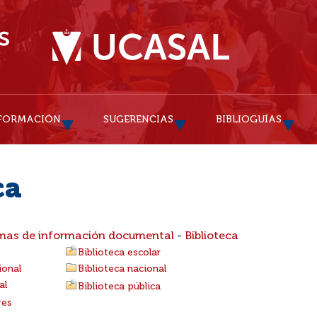
FORMACIÓN
SUGERENCIAS
BIBLIOGUÍAS
ca
emas de información documental
-
Biblioteca
Biblioteca escolar
ional
Biblioteca nacional
al
Biblioteca pública
res