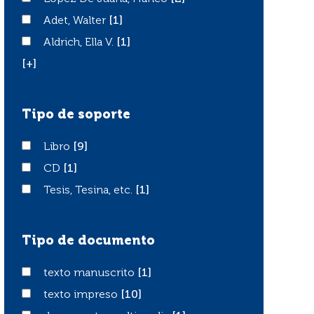
Adet, Walter
Adet, Walter
[1]
Aldrich, Ella V.
Aldrich, Ella V.
[1]
[+]
Tipo de soporte
Libro
Libro
[9]
CD
CD
[1]
Tesis, Tesina, etc.
Tesis, Tesina, etc.
[1]
Tipo de documento
texto manuscrito
texto manuscrito
[1]
texto impreso
texto impreso
[10]