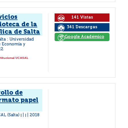
vicios
141 Vistas
ioteca de la
341 Descargas
ica de Salta
Google Académico
alta : Universidad
de Economía y
22
stitucional UCASAL
rollo de
ormato papel
AL (Salta)
2018
|
|