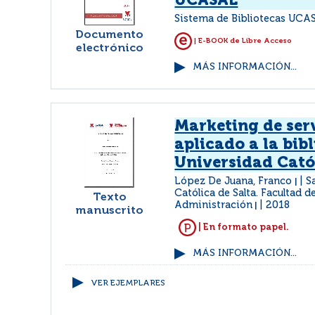
UCASAL
Sistema de Bibliotecas UCAS
Documento
| E-BOOK de Libre Acceso
electrónico
MÁS INFORMACIÓN...
Marketing de ser
aplicado a la bibl
Universidad Catól
López De Juana, Franco
S
|
Católica de Salta. Facultad 
Texto
Administración
2018
|
manuscrito
| En formato papel.
MÁS INFORMACIÓN...
VER EJEMPLARES