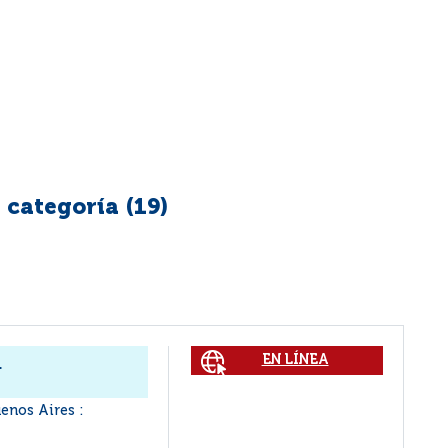
 categoría (
19
)
s
EN LÍNEA
enos Aires :