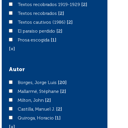
Textos recobrados 1919-1929
Textos recobrados 1919-1929
[2]
Textos recobrados
Textos recobrados
[2]
Textos cautivos (1986)
Textos cautivos (1986)
[2]
El paraíso perdido
El paraíso perdido
[2]
Prosa escogida
Prosa escogida
[1]
[+]
Autor
Borges, Jorge Luis
Borges, Jorge Luis
[20]
Mallarmé, Stéphane
Mallarmé, Stéphane
[2]
Milton, John
Milton, John
[2]
Castilla, Manuel J.
Castilla, Manuel J.
[2]
Quiroga, Horacio
Quiroga, Horacio
[1]
[+]