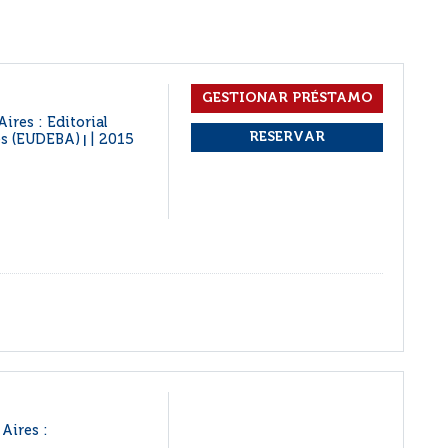
ires : Editorial
es (EUDEBA)
2015
|
Aires :