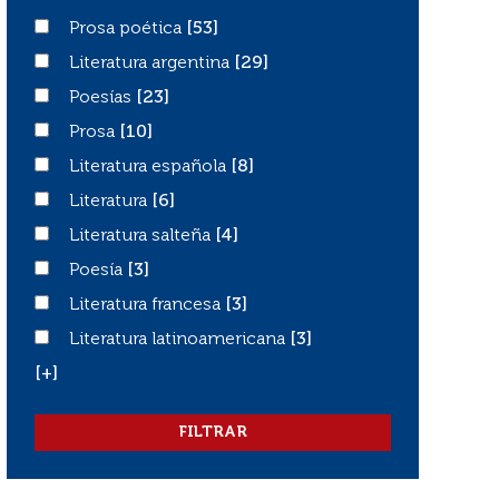
Prosa poética
Prosa poética
[53]
Literatura argentina
Literatura argentina
[29]
Poesías
Poesías
[23]
Prosa
Prosa
[10]
Literatura española
Literatura española
[8]
Literatura
Literatura
[6]
Literatura salteña
Literatura salteña
[4]
Poesía
Poesía
[3]
Literatura francesa
Literatura francesa
[3]
Literatura latinoamericana
Literatura latinoamericana
[3]
[+]