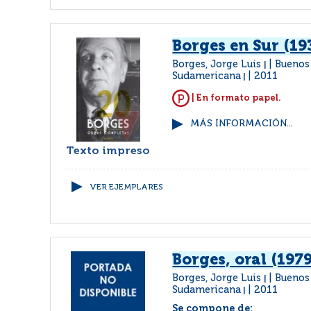
Borges en Sur (19
Borges, Jorge Luis
Buenos 
|
Sudamericana
2011
|
| En formato papel.
MÁS INFORMACIÓN...
Texto impreso
VER EJEMPLARES
Borges, oral (1979
Borges, Jorge Luis
Buenos 
|
Sudamericana
2011
|
Se compone de: