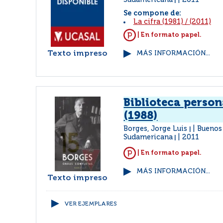
Sudamericana
2011
|
Se compone de:
La cifra (1981)
/
(2011)
| En formato papel.
Texto impreso
MÁS INFORMACIÓN...
Biblioteca person
(1988)
Borges, Jorge Luis
Buenos 
|
Sudamericana
2011
|
| En formato papel.
MÁS INFORMACIÓN...
Texto impreso
VER EJEMPLARES