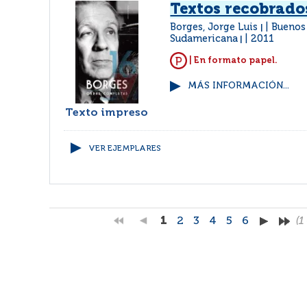
Textos recobrado
Borges, Jorge Luis
Buenos 
|
Sudamericana
2011
|
| En formato papel.
MÁS INFORMACIÓN...
Texto impreso
VER EJEMPLARES
1
2
3
4
5
6
(1 