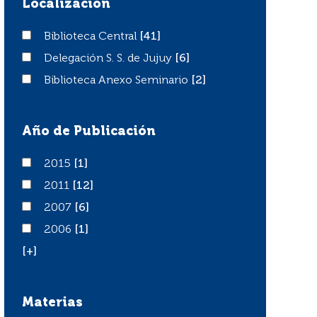
Localización
Biblioteca Central
Biblioteca Central
[41]
Delegación S. S. de Jujuy
Delegación S. S. de Jujuy
[6]
Biblioteca Anexo Seminario
Biblioteca Anexo Seminario
[2]
Año de Publicación
2015
2015
[1]
2011
2011
[12]
2007
2007
[6]
2006
2006
[1]
[+]
Materias