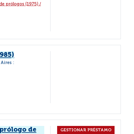
de prólogos (1975)
/
1985)
Aires :
 prólogo de