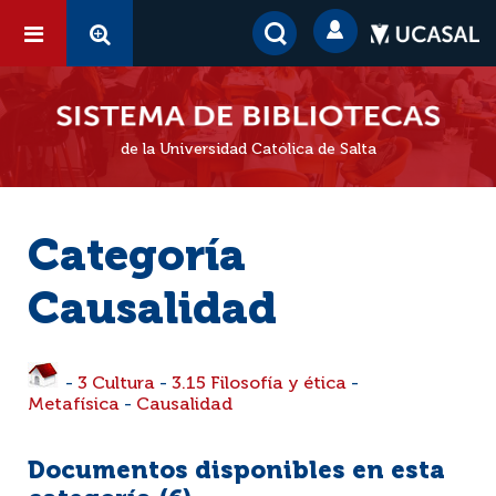
de la Universidad Católica de Salta
Categoría
Causalidad
-
3 Cultura
-
3.15 Filosofía y ética
-
Metafísica
-
Causalidad
Documentos disponibles en esta