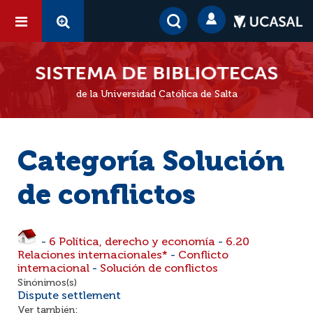
de la Universidad Católica de Salta
Categoría Solución
de conflictos
-
6 Política, derecho y economía
-
6.20
Relaciones internacionales*
-
Conflicto
internacional
-
Solución de conflictos
Sinónimos(s)
Dispute settlement
Ver también: